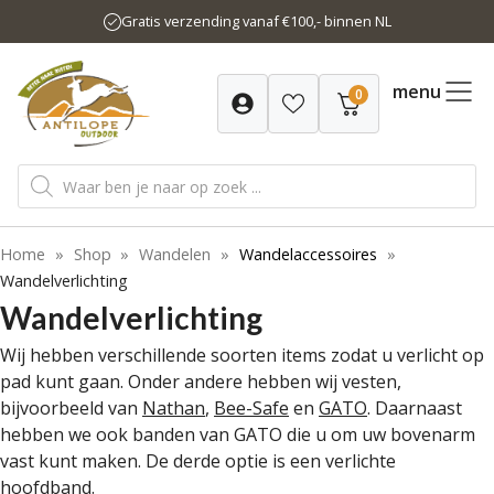
Ga
Gratis verzending vanaf €100,- binnen NL
naar
de
inhoud
menu
0
Producten
zoeken
Home
»
Shop
»
Wandelen
»
Wandelaccessoires
»
Wandelverlichting
Wandelverlichting
Wij hebben verschillende soorten items zodat u verlicht op
pad kunt gaan. Onder andere hebben wij vesten,
bijvoorbeeld van
Nathan
,
Bee-Safe
en
GATO
. Daarnaast
hebben we ook banden van GATO die u om uw bovenarm
vast kunt maken. De derde optie is een verlichte
hoofdband.