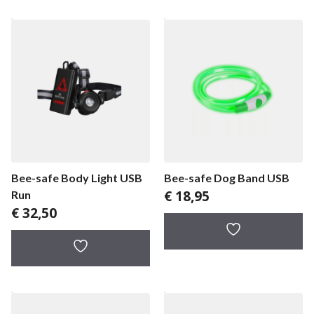
Bee-safe Body Light USB
Bee-safe Dog Band USB
€
18,95
Run
€
32,50