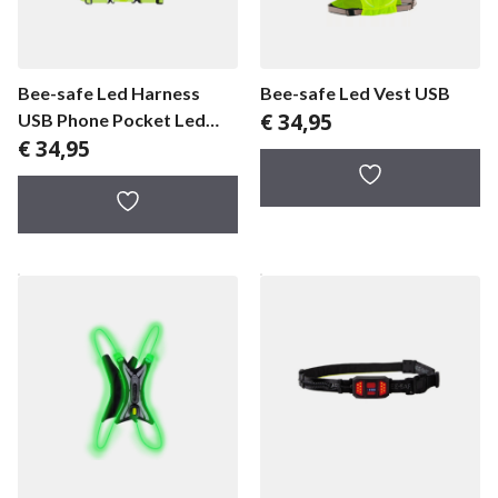
Bee-safe Led Harness
Bee-safe Led Vest USB
€
34,95
USB Phone Pocket Led
€
34,95
Vest