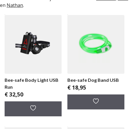
en
Nathan
.
Bee-safe Body Light USB
Bee-safe Dog Band USB
€
18,95
Run
€
32,50