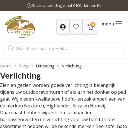
Ga
Gratis verzending vanaf €100,- binnen NL
naar
de
inhoud
menu
0
Producten
zoeken
Home
»
Shop
»
Uitrusting
»
Verlichting
Verlichting
Zien en gezien worden; goede verlichting is belangrijk
tijdens uw outdooravonturen of als u in het donker op pad
gaat. Wij bieden kwalitatieve hoofd- en zaklampen aan van
de merken
Nextorch
,
Highlander
,
Silva
en
Homeij
.
Daarnaast hebben wij verlichte armbanden,
harnassen/vesten en verlichting voor uw hond. In ons
assortiment hebben wij de bekende merken
Bee-safe
,
Gato