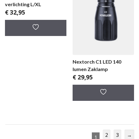
verlichting L/XL
€
32,95
Nextorch C1 LED 140
lumen Zaklamp
€
29,95
2
3
→
1