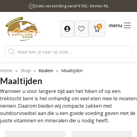
Ga
Gratis verzending vanaf €100,- binnen NL
naar
de
inhoud
menu
0
Producten
zoeken
Home
»
Shop
»
Keuken
»
Maaltijden
Maaltijden
Wanneer u voor langere tijd aan het hiken of op een
trektocht bent is het onhandig om veel eten mee te moeten
nemen. Daarom bieden wij compacte zakken met
outdoorvoedsel aan die u een goede voeding geven met de
juiste vitaminen en mineralen die u nodig heeft.