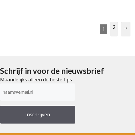
2
→
1
Schrijf in voor de nieuwsbrief
Maandelijks alleen de beste tips
E-
mailadres
(Vereist)