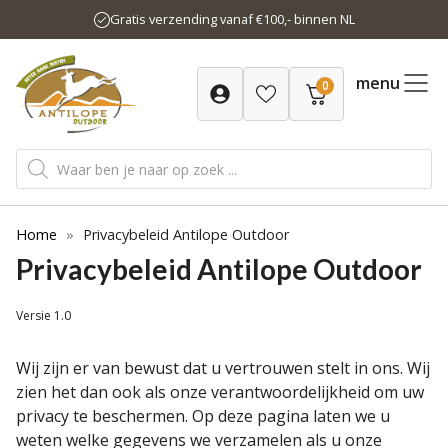
Ga
Gratis verzending vanaf €100,- binnen NL
naar
de
inhoud
menu
0
Producten
zoeken
Home
»
Privacybeleid Antilope Outdoor
Privacybeleid Antilope Outdoor
Versie 1.0
Wij zijn er van bewust dat u vertrouwen stelt in ons. Wij
zien het dan ook als onze verantwoordelijkheid om uw
privacy te beschermen. Op deze pagina laten we u
weten welke gegevens we verzamelen als u onze