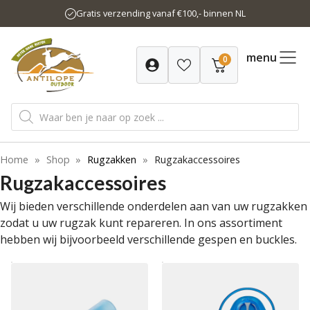
Ga
Gratis verzending vanaf €100,- binnen NL
naar
de
inhoud
menu
0
Producten
zoeken
Home
»
Shop
»
Rugzakken
»
Rugzakaccessoires
Rugzakaccessoires
Wij bieden verschillende onderdelen aan van uw rugzakken
zodat u uw rugzak kunt repareren. In ons assortiment
hebben wij bijvoorbeeld verschillende gespen en buckles.