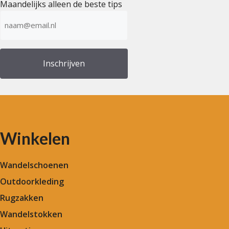
Maandelijks alleen de beste tips
E-
mailadres
(Vereist)
Winkelen
Wandelschoenen
Outdoorkleding
Rugzakken
Wandelstokken