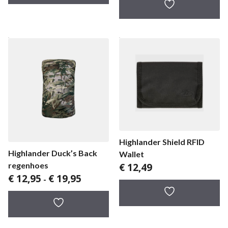
Highlander Shield RFID
Highlander Duck’s Back
Wallet
€
12,49
regenhoes
Prijsklasse:
€
12,95
€
19,95
-
€ 12,95
tot
€ 19,95