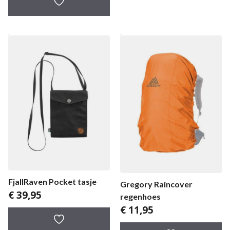
FjallRaven Pocket tasje
Gregory Raincover
€
39,95
regenhoes
€
11,95