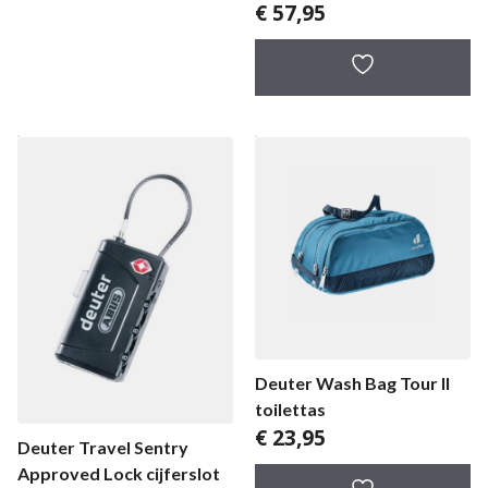
€
57,95
Deuter Wash Bag Tour II
toilettas
€
23,95
Deuter Travel Sentry
Approved Lock cijferslot