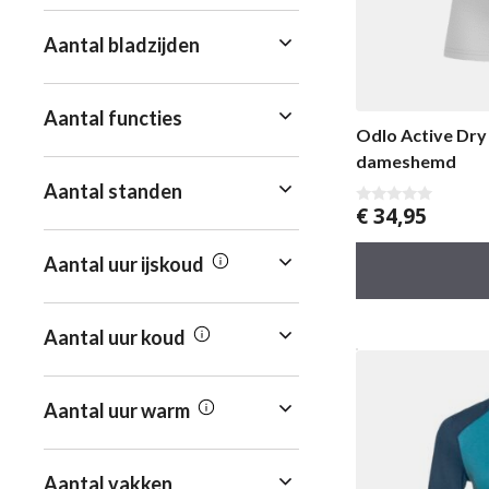
Aantal bladzijden
Aantal functies
Odlo Active Dry 
dameshemd
Aantal standen
€
34,95
0
v
a
n
Aantal uur ijskoud
5
Aantal uur koud
Aantal uur warm
Aantal vakken