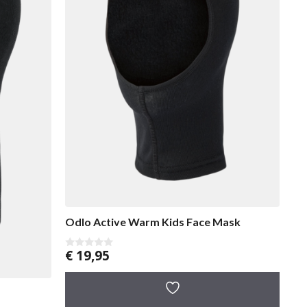
Odlo Active Warm Kids Face Mask
€
19,95
0
v
a
n
5