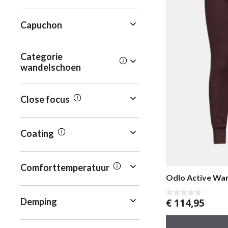
Capuchon
Categorie
wandelschoen
Close focus
Coating
Comforttemperatuur
Odlo Active War
Demping
€
114,95
0
v
a
n