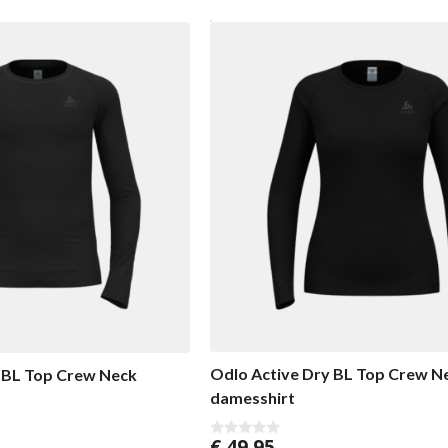
Odlo Active Dry BL Top Crew Ne
 BL Top Crew Neck
damesshirt
€
49,95
0