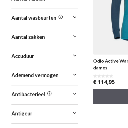
Aantal wasbeurten
Aantal zakken
Accuduur
Odlo Active War
dames
Ademend vermogen
€
114,95
0
v
a
n
Antibacterieel
5
Antigeur