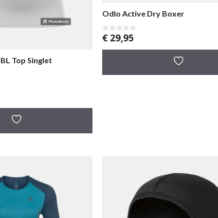
Odlo Active Dry Boxer
€
29,95
0
v
a
n
BL Top Singlet
5