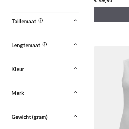
€
49,95
v
a
n
5
Taillemaat
Lengtemaat
Kleur
Merk
Gewicht (gram)