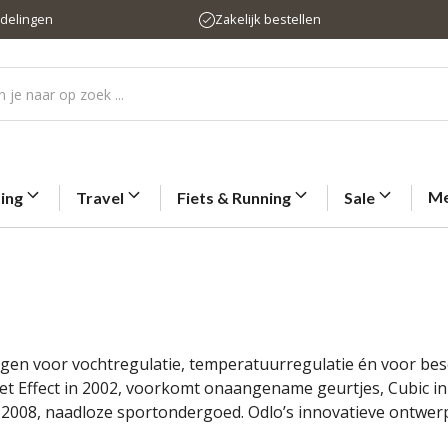
rdelingen
Zakelijk bestellen
Me
ting
Travel
Fiets & Running
Sale
lagen voor vochtregulatie, temperatuurregulatie én voor be
t Effect in 2002, voorkomt onaangename geurtjes, Cubic in 
 2008, naadloze sportondergoed. Odlo’s innovatieve ontwer