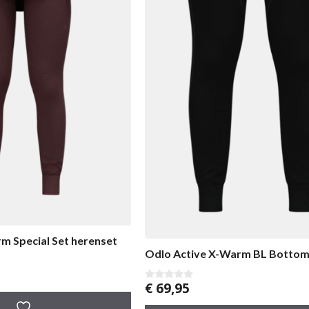
m Special Set herenset
Odlo Active X-Warm BL Bottom
€
69,95
0
v
a