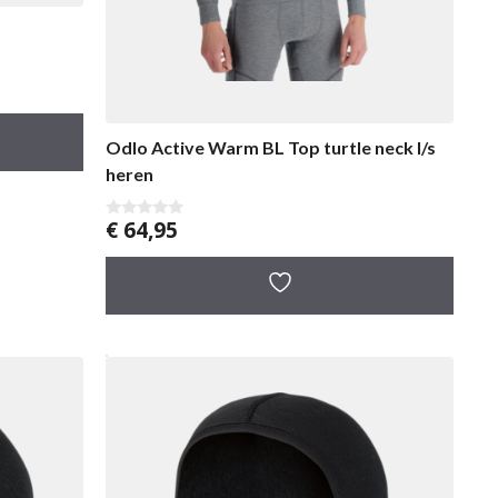
Odlo Active Warm BL Top turtle neck l/s
heren
€
64,95
0
v
a
n
5