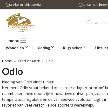
Ga
Winkel in Alblasserdam
9,1 uit 4979 beoo
naar
de
Producten
inhoud
zoeken
menu
Wandelen
Kleding
Rugzakken
Uitrus
Home
»
Product Merk
»
Odlo
Odlo
kleding van Odlo vindt u hier!
Het merk Odlo staat bekend om zijn ‘drie-lagen-principe’ 
naambekendheid door zijn innovatieve ontwerpen, zoals he
temperatuurregulatie en de vernieuwde Evolution Light in
favoriet van veel verschillende sporters wereldwijd.