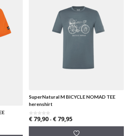
SuperNatural M BICYCLE NOMAD TEE
herenshirt
EE
Prijsklasse:
€
79,90
€
79,95
0
-
v
€ 79,90
a
tot
n
5
€ 79,95