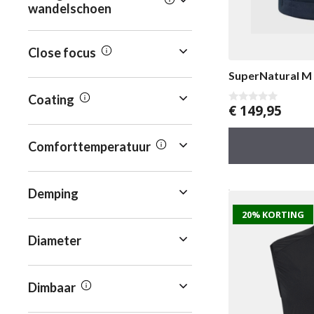
wandelschoen
Close focus
SuperNatural 
Coating
€
149,95
0
v
a
n
Comforttemperatuur
5
Demping
20% KORTING
Diameter
Dimbaar