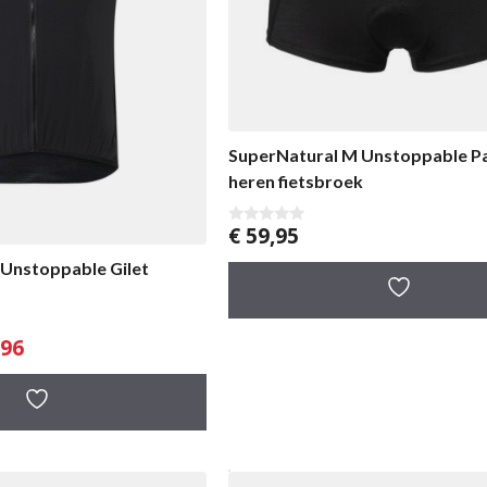
SuperNatural M Unstoppable 
heren fietsbroek
€
59,95
0
v
a
Unstoppable Gilet
n
5
ronkelijke
Huidige
96
prijs
is:
5.
€ 63,96.