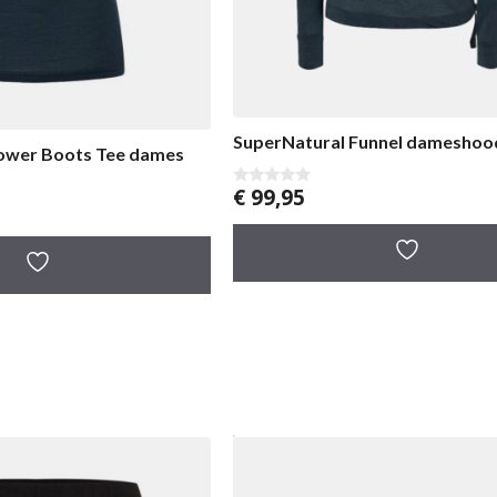
SuperNatural Funnel dameshoo
lower Boots Tee dames
€
99,95
0
v
a
n
5