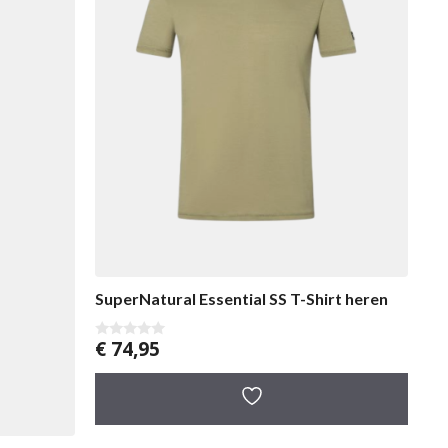
SuperNatural Essential SS T-Shirt heren
€
74,95
0
v
a
n
5