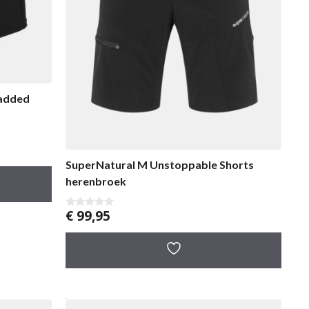
Padded
SuperNatural M Unstoppable Shorts
herenbroek
€
99,95
0
v
a
n
5