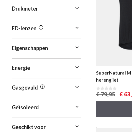
Drukmeter
ED-lenzen
Eigenschappen
Energie
SuperNatural M 
herengilet
Gasgevuld
Oorsp
€
79,95
€
63,
0
v
prijs
a
was:
n
Geïsoleerd
5
€ 79,9
Geschikt voor