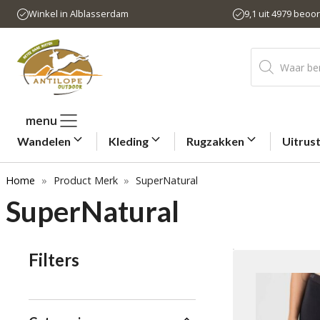
Ga
Winkel in Alblasserdam
9,1 uit 4979 beoo
naar
de
Producten
inhoud
zoeken
menu
Wandelen
Kleding
Rugzakken
Uitrus
Home
»
Product Merk
»
SuperNatural
SuperNatural
Filters