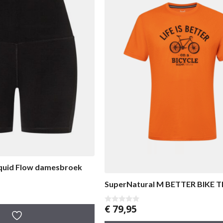
iquid Flow damesbroek
SuperNatural M BETTER BIKE T
€
79,95
0
v
a