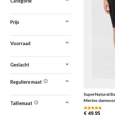
Categorie
Prijs
Voorraad
Geslacht
Reguliere maat
SuperNatural Ba
Merino dameso
Taillemaat
€
49,95
5.00