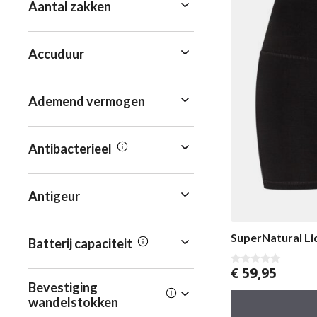
Aantal zakken
Accuduur
Ademend vermogen
Antibacterieel
Antigeur
SuperNatural L
Batterij capaciteit
€
59,95
0
v
Bevestiging
a
wandelstokken
n
5