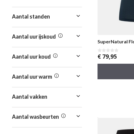
Aantal standen
Aantal uur ijskoud
SuperNatural F
€
79,95
Aantal uur koud
0
v
a
n
5
Aantal uur warm
Aantal vakken
Aantal wasbeurten