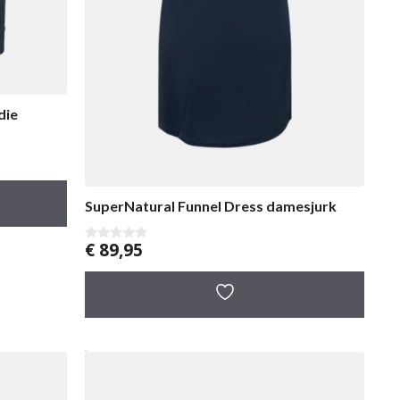
die
SuperNatural Funnel Dress damesjurk
€
89,95
0
v
a
n
5