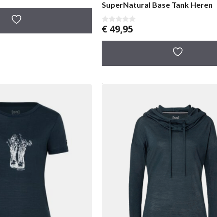
SuperNatural Base Tank Heren
€
49,95
0
v
a
n
5