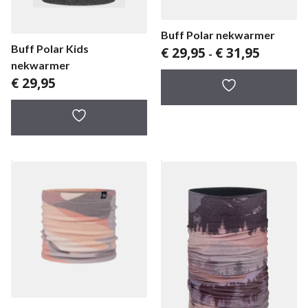
Buff Polar nekwarmer
Buff Polar Kids
Prijsklass
€
29,95
€
31,95
-
€ 29,95
nekwarmer
tot
€
29,95
€ 31,95