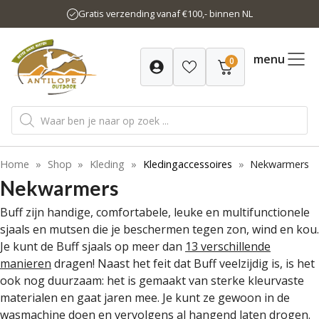
Ga
Gratis verzending vanaf €100,- binnen NL
naar
de
inhoud
menu
0
Producten
zoeken
Home
»
Shop
»
Kleding
»
Kledingaccessoires
»
Nekwarmers
Nekwarmers
Buff zijn handige, comfortabele, leuke en multifunctionele
sjaals en mutsen die je beschermen tegen zon, wind en kou.
Je kunt de Buff sjaals op meer dan
13 verschillende
manieren
dragen! Naast het feit dat Buff veelzijdig is, is het
ook nog duurzaam: het is gemaakt van sterke kleurvaste
materialen en gaat jaren mee. Je kunt ze gewoon in de
wasmachine doen en vervolgens al hangend laten drogen.