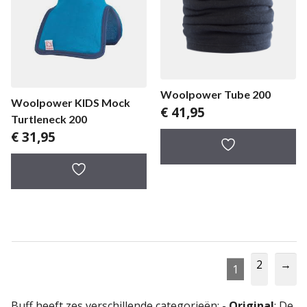
Woolpower Tube 200
Woolpower KIDS Mock
€
41,95
Turtleneck 200
€
31,95
2
→
1
Buff heeft zes verschillende categorieën: -
Original
: De