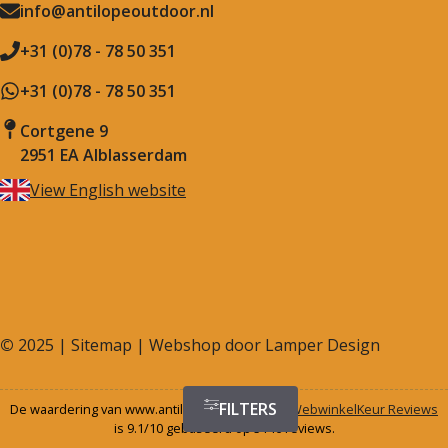
info@antilopeoutdoor.nl
+31 (0)78 - 78 50 351
+31 (0)78 - 78 50 351
Cortgene 9
2951 EA Alblasserdam
View English website
©
2025 |
Sitemap
| Webshop door
Lamper Design
FILTERS
De waardering van www.antilopeoutdoor.nl bij
WebwinkelKeur Reviews
is 9.1/10 gebaseerd op 5146 reviews.