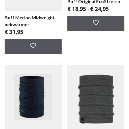
Buff Original EcoStretch
Prijsklass
€
18,95
€
24,95
-
€ 18,95
Buff Merino Midweight
tot
nekwarmer
€ 24,95
€
31,95