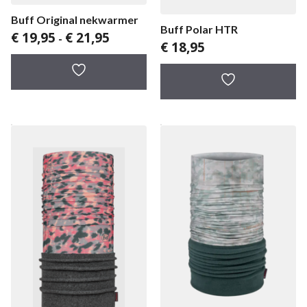
Buff Original nekwarmer
Buff Polar HTR
Prijsklasse:
€
19,95
€
21,95
-
€
18,95
€ 19,95
tot
€ 21,95