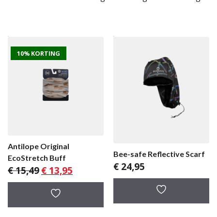
10% KORTING
Antilope Original
Bee-safe Reflective Scarf
EcoStretch Buff
€
24,95
Oorspronkelijke
Huidige
€
15,49
€
13,95
prijs
prijs
was:
is:
€ 15,49.
€ 13,95.