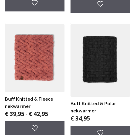
tot
€ 27,95
Buff Knitted & Fleece
Buff Knitted & Polar
nekwarmer
nekwarmer
Prijsklasse:
€
39,95
€
42,95
-
€
34,95
€ 39,95
tot
€ 42,95