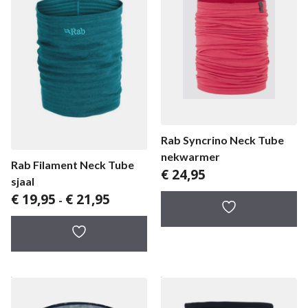
Rab Syncrino Neck Tube
nekwarmer
Rab Filament Neck Tube
€
24,95
sjaal
Prijsklasse:
€
19,95
€
21,95
-
€ 19,95
tot
€ 21,95