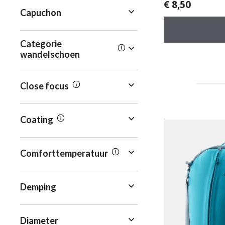
€
8,50
0
Capuchon
v
a
n
5
Categorie
wandelschoen
Close focus
Coating
Comforttemperatuur
Demping
Diameter