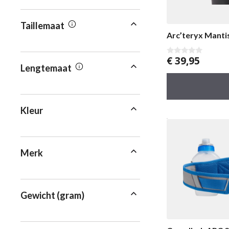
Taillemaat
Arc’teryx Manti
€
39,95
0
Lengtemaat
v
a
n
5
Kleur
Merk
Gewicht (gram)