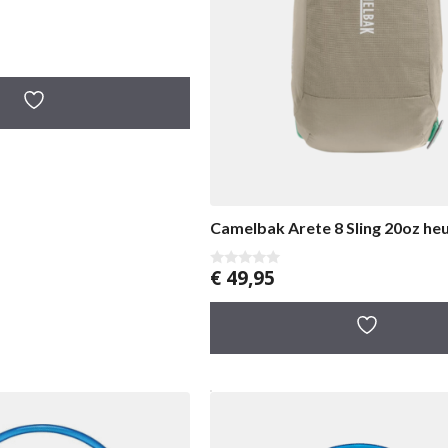
Camelbak Arete 8 Sling 20oz he
€
49,95
0
v
a
n
5