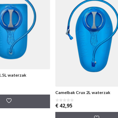
1.5L waterzak
Camelbak Crux 2L waterzak
€
42,95
0
v
a
n