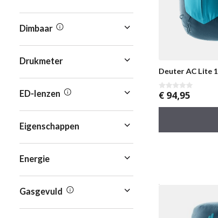
Dimbaar
Drukmeter
Deuter AC Lite 1
ED-lenzen
€
94,95
0
v
a
n
5
Eigenschappen
Energie
Gasgevuld