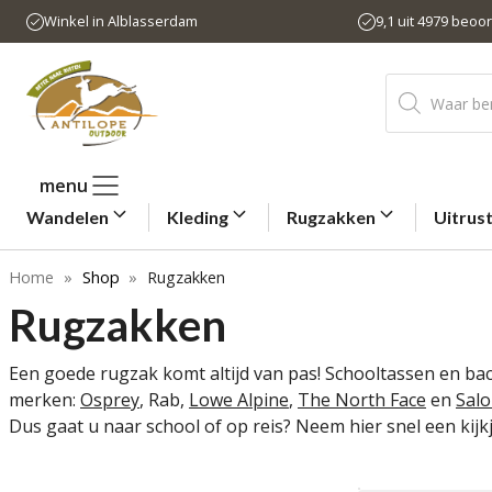
Ga
Winkel in Alblasserdam
9,1 uit 4979 beoo
naar
de
Producten
inhoud
zoeken
menu
Wandelen
Kleding
Rugzakken
Uitrus
Home
»
Shop
»
Rugzakken
Rugzakken
Een goede rugzak komt altijd van pas! Schooltassen en ba
merken:
Osprey
, Rab,
Lowe Alpine
,
The North Face
en
Sal
Dus gaat u naar school of op reis? Neem hier snel een kijkj