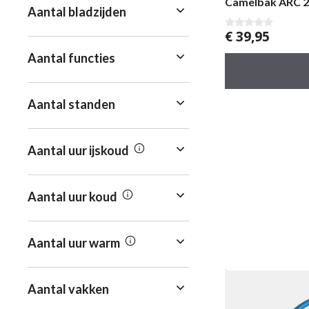
Camelbak ARC 2
Aantal bladzijden
€
39,95
0
v
a
Aantal functies
n
5
Aantal standen
Aantal uur ijskoud
Aantal uur koud
Aantal uur warm
Aantal vakken