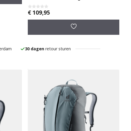
€
109,95
0
v
a
n
5
serdam
30 dagen
retour sturen