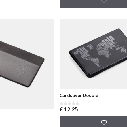
5
Cardsaver Double
€
12,25
0
v
a
n
5