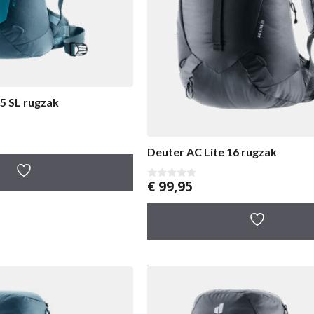
5 SL rugzak
Deuter AC Lite 16 rugzak
€
99,95
0
v
a
n
5