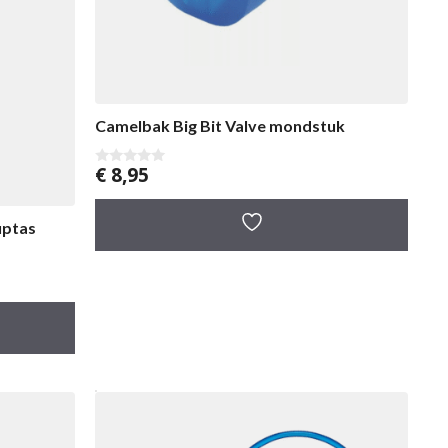
Camelbak Big Bit Valve mondstuk
€
8,95
0
v
a
n
uptas
5