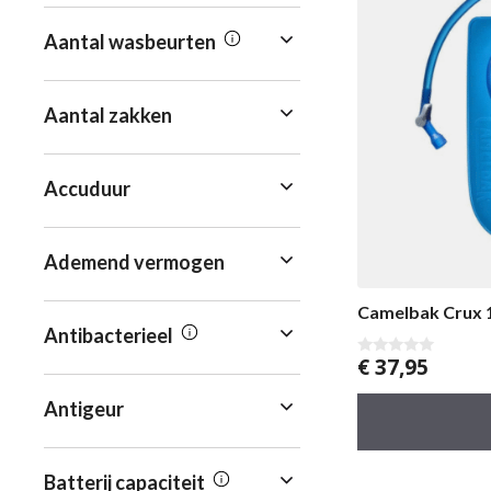
Aantal wasbeurten
Aantal zakken
Accuduur
Ademend vermogen
Camelbak Crux 
Antibacterieel
€
37,95
0
v
a
Antigeur
n
5
Batterij capaciteit