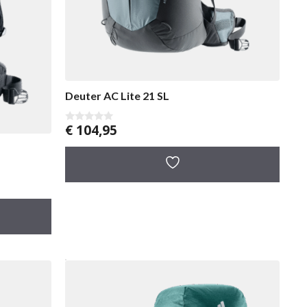
Deuter AC Lite 21 SL
€
104,95
0
v
a
n
5