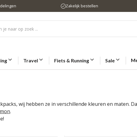
rdelingen
Zakelijk bestellen
Me
ting
Travel
Fiets & Running
Sale
ckpacks, wij hebben ze in verschillende kleuren en maten. 
omon
.
e!