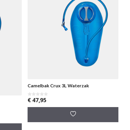
Camelbak Crux 3L Waterzak
€
47,95
0
v
a
n
5