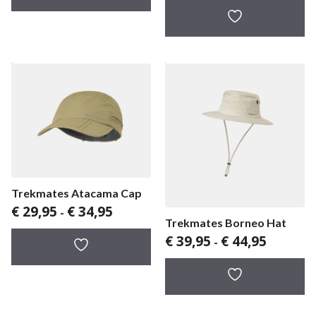
Trekmates Atacama Cap
Prijsklasse:
€
29,95
€
34,95
-
€ 29,95
Trekmates Borneo Hat
tot
Prijsklass
€
39,95
€
44,95
-
€ 34,95
€ 39,95
tot
€ 44,95