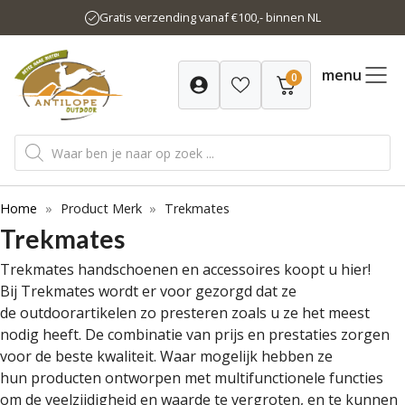
Ga
Gratis verzending vanaf €100,- binnen NL
naar
de
inhoud
menu
0
Producten
zoeken
Home
»
Product Merk
»
Trekmates
Trekmates
Trekmates handschoenen en accessoires koopt u hier!
Bij Trekmates wordt er voor gezorgd dat ze
de outdoorartikelen zo presteren zoals u ze het meest
nodig heeft. De combinatie van prijs en prestaties zorgen
voor de beste kwaliteit. Waar mogelijk hebben ze
hun producten ontworpen met multifunctionele functies
om de veelzijdigheid en waarde te vergroten, en te kunnen