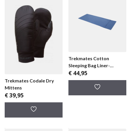
Trekmates Cotton
Sleeping Bag Liner-
€
44,95
hotelier
Trekmates Codale Dry
Mittens
€
39,95