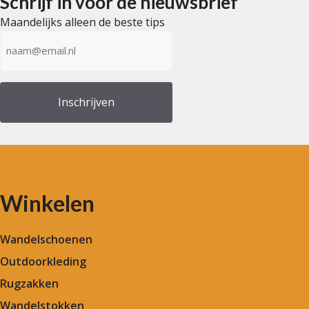
Schrijf in voor de nieuwsbrief
Maandelijks alleen de beste tips
E-
mailadres
(Vereist)
Winkelen
Wandelschoenen
Outdoorkleding
Rugzakken
Wandelstokken