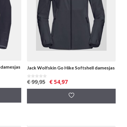
l damesjas
Jack Wolfskin Go Hike Softshell damesjas
Oorspronkelijke
Huidige
€
99,95
€
54,97
0
v
prijs
prijs
a
was:
is:
n
5
€ 99,95.
€ 54,97.