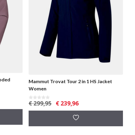
ooded
Mammut Trovat Tour 2 in 1 HS Jacket
Women
Oorspronkelijke
Huidige
€
299,95
€
239,96
0
v
prijs
prijs
a
was:
is:
n
5
€ 299,95.
€ 239,96.