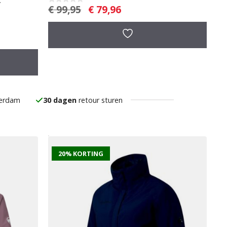
Oorspronkelijke
Huidige
€
99,95
€
79,96
0
v
prijs
prijs
a
was:
is:
n
5
€ 99,95.
€ 79,96.
serdam
30 dagen
retour sturen
20% KORTING