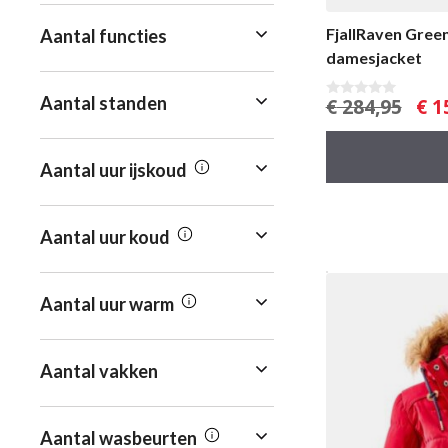
FjallRaven Gree
Aantal functies
damesjacket
Aantal standen
Oors
€
284,95
€
1
0
v
prijs
a
was:
n
5
€ 28
Aantal uur ijskoud
Aantal uur koud
Aantal uur warm
Aantal vakken
Aantal wasbeurten