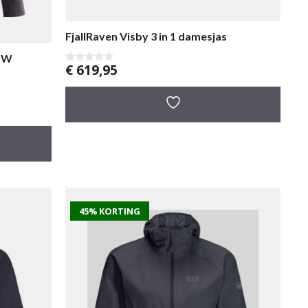
FjallRaven Visby 3 in 1 damesjas
t W
€
619,95
0
v
a
n
5
45% KORTING