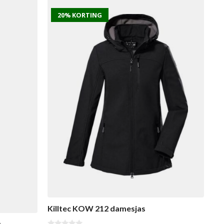
20% KORTING
Killtec KOW 212 damesjas
t