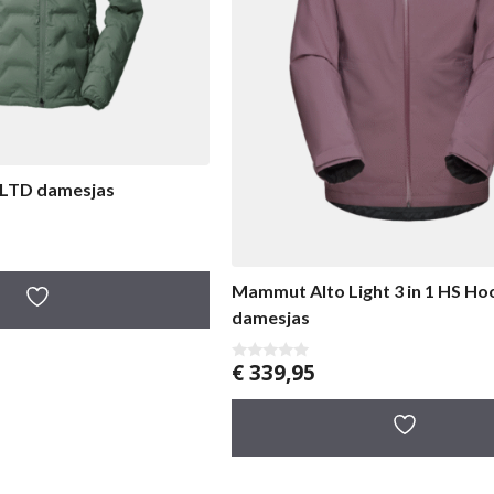
QLTD damesjas
Mammut Alto Light 3 in 1 HS H
damesjas
€
339,95
0
v
a
n
5