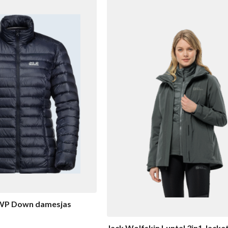
JWP Down damesjas
Jack Wolfskin Luntal 3in1 Jacke