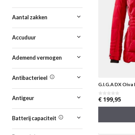
Aantal zakken
Accuduur
Ademend vermogen
Antibacterieel
G.I.G.A DX Oiva
Antigeur
€
199,95
0
v
a
n
5
Batterij capaciteit