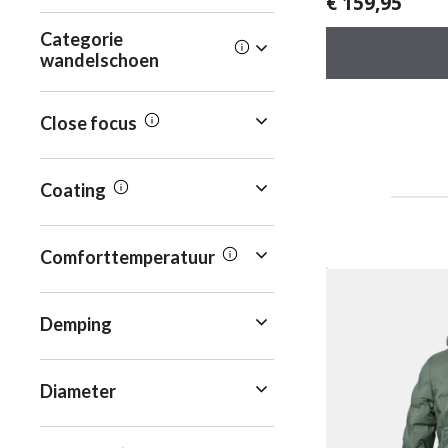
€
159,95
0
v
a
Categorie
n
5
wandelschoen
Close focus
Coating
Comforttemperatuur
Demping
Diameter