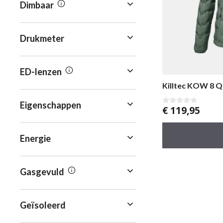
Dimbaar
Drukmeter
ED-lenzen
Killtec KOW 8 
Eigenschappen
€
119,95
0
v
a
n
5
Energie
Gasgevuld
Geïsoleerd