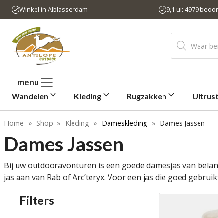
Ga
Winkel in Alblasserdam
9,1 uit 4979 beoo
naar
de
Producten
inhoud
zoeken
menu
Wandelen
Kleding
Rugzakken
Uitrus
Home
»
Shop
»
Kleding
»
Dameskleding
»
Dames Jassen
Dames Jassen
Bij uw outdooravonturen is een goede damesjas van belang
jas aan van
Rab
of
Arc’teryx
. Voor een jas die goed gebru
Filters