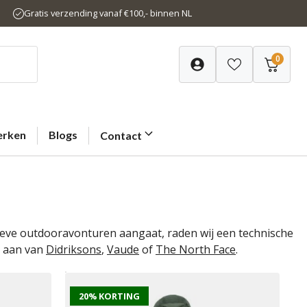
Gratis verzending vanaf €100,- binnen NL
0
rken
Blogs
Contact
ieve outdooravonturen aangaat, raden wij een technische
s aan van
Didriksons
,
Vaude
of
The North Face
.
20% KORTING