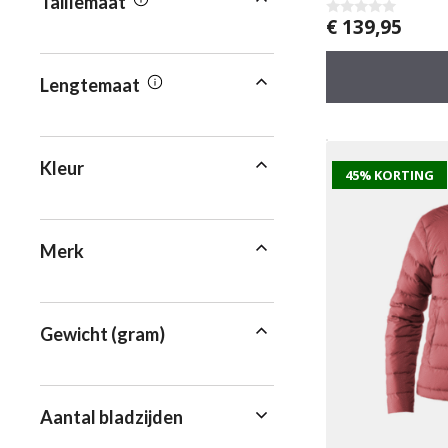
Taillemaat
€
139,95
0
v
a
n
5
Lengtemaat
Kleur
45% KORTING
Merk
Gewicht (gram)
Aantal bladzijden