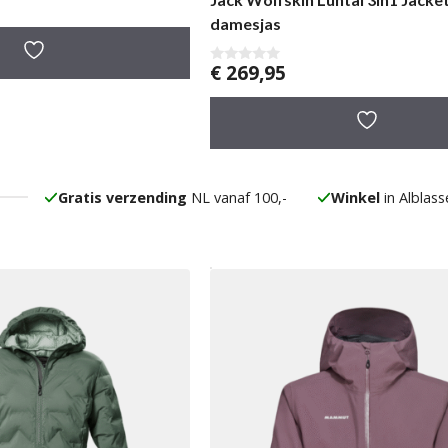
damesjas
€
269,95
0
v
a
n
5
Gratis verzending
NL vanaf 100,-
Winkel
in Alblas