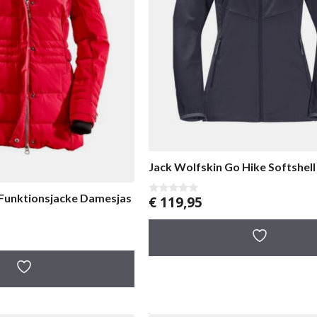
Jack Wolfskin Go Hike Softshel
 Funktionsjacke Damesjas
€
119,95
0
v
a
n
5