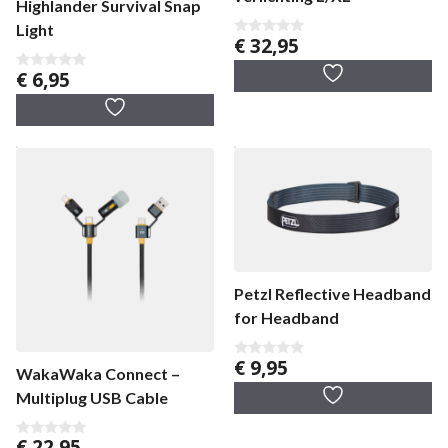
Highlander Survival Snap
Light
€
32,95
0
v
a
€
6,95
0
n
v
5
a
n
5
Petzl Reflective Headband
for Headband
€
9,95
0
WakaWaka Connect –
v
a
Multiplug USB Cable
n
5
€
22,95
0