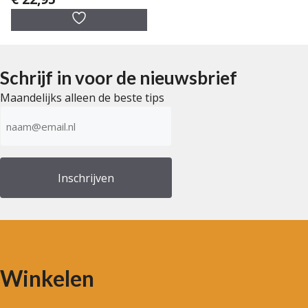
v
a
n
5
Schrijf in voor de nieuwsbrief
Maandelijks alleen de beste tips
E-
mailadres
(Vereist)
Winkelen