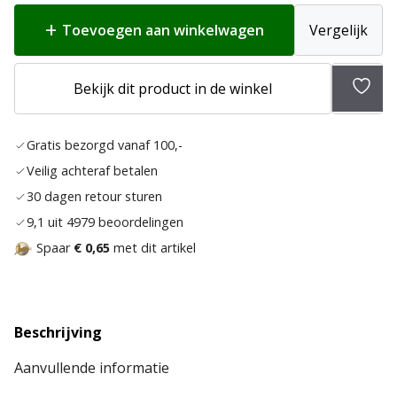
Toevoegen aan winkelwagen
Vergelijk
Bekijk dit product in de winkel
Toev
aan
Gratis bezorgd vanaf 100,-
verla
Veilig achteraf betalen
30 dagen retour sturen
9,1 uit 4979 beoordelingen
Spaar
€ 0,65
met dit artikel
Beschrijving
Aanvullende informatie