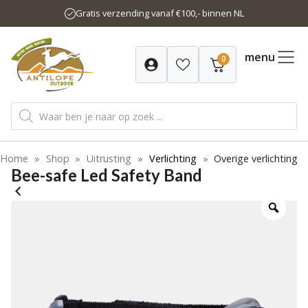
Ga
Gratis verzending vanaf €100,- binnen NL
naar
de
inhoud
menu
0
Producten
zoeken
Home
»
Shop
»
Uitrusting
»
Verlichting
»
Overige verlichting
Bee-safe Led Safety Band