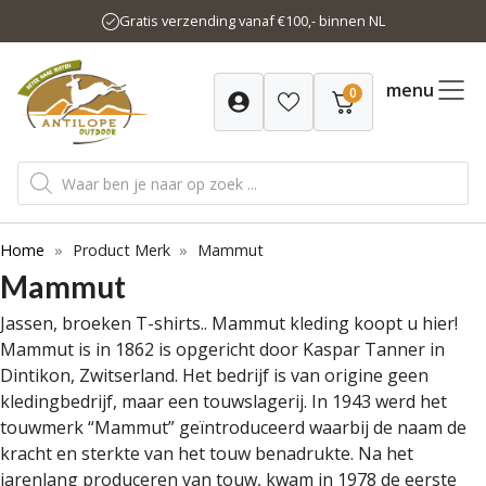
Ga
Gratis verzending vanaf €100,- binnen NL
naar
de
inhoud
menu
0
Producten
zoeken
Home
»
Product Merk
»
Mammut
Mammut
Jassen, broeken T-shirts.. Mammut kleding koopt u hier!
Mammut is in 1862 is opgericht door Kaspar Tanner in
Dintikon, Zwitserland. Het bedrijf is van origine geen
kledingbedrijf, maar een touwslagerij. In 1943 werd het
touwmerk “Mammut” geïntroduceerd waarbij de naam de
kracht en sterkte van het touw benadrukte. Na het
jarenlang produceren van touw, kwam in 1978 de eerste