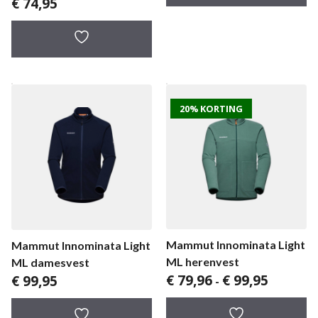
€
74,95
20% KORTING
Mammut Innominata Light
Mammut Innominata Light
ML herenvest
ML damesvest
Prijsklass
€
79,96
€
99,95
€
99,95
-
€ 79,96
tot