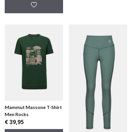
tot
€ 287,96
Mammut Massone T-Shirt
Men Rocks
€
39,95