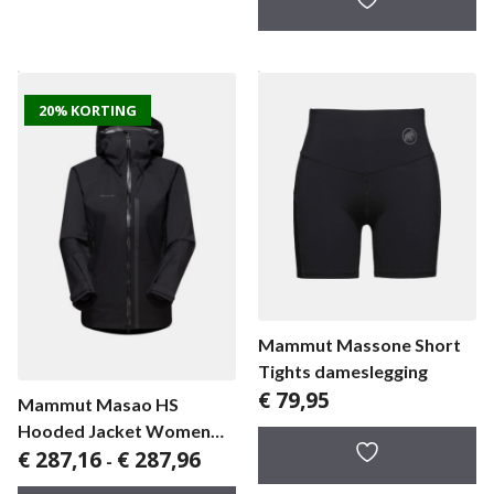
€ 358,95.
€ 299,95
20% KORTING
Mammut Massone Short
Tights dameslegging
€
79,95
Mammut Masao HS
Hooded Jacket Women
Prijsklasse:
€
287,16
€
287,96
damesjas
-
€ 287,16