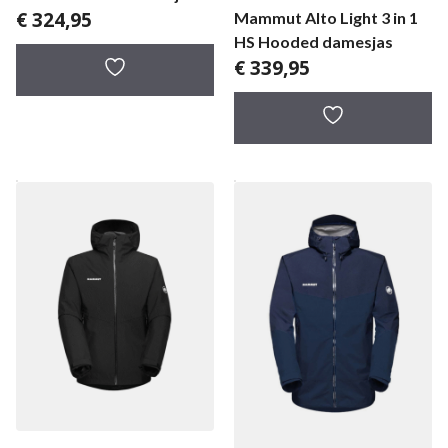
€
324,95
Mammut Alto Light 3 in 1
HS Hooded damesjas
€
339,95