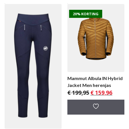
20% KORTING
Mammut Albula IN Hybrid
Jacket Men herenjas
Oorspronkelijke
Huidige
€
199,95
€
159,96
prijs
prijs
was:
is:
€ 199,95.
€ 159,96