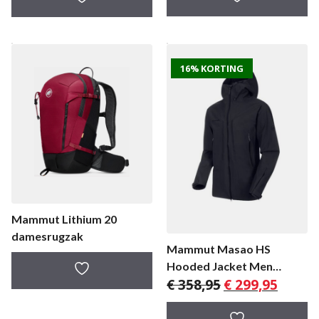
€ 99,95
16% KORTING
Mammut Lithium 20
damesrugzak
Mammut Masao HS
Hooded Jacket Men
Oorspronkelijke
Huidige
€
358,95
€
299,95
herenjas
prijs
prijs
was:
is: