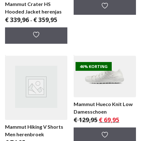
Mammut Crater HS
Hooded Jacket herenjas
Prijsklasse:
€
339,96
€
359,95
-
€ 339,96
tot
€ 359,95
46% KORTING
Mammut Hueco Knit Low
Damesschoen
Oorspronkelijke
Huidige
€
129,95
€
69,95
prijs
prijs
Mammut Hiking V Shorts
was:
is:
Men herenbroek
€ 129,95.
€ 69,95.