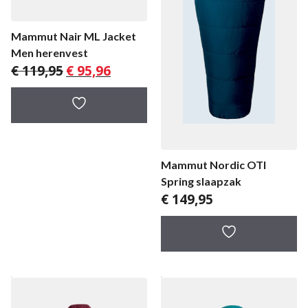
Mammut Nair ML Jacket
Men herenvest
Oorspronkelijke
Huidige
€
119,95
€
95,96
prijs
prijs
was:
is:
€ 119,95.
€ 95,96.
Mammut Nordic OTI
Spring slaapzak
€
149,95