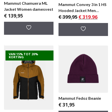
Mammut Chamuera ML
Mammut Convey 3 in 1 HS
Jacket Women damesvest
Hooded Jacket Men
€
139,95
Oorspronkelijke
Huidige
€
399,95
€
319,96
herenjas
prijs
prijs
was:
is:
€ 399,95.
€ 319,96
VAN 15% TOT 20%
KORTING
Mammut Fedoz Beanie
€
31,95