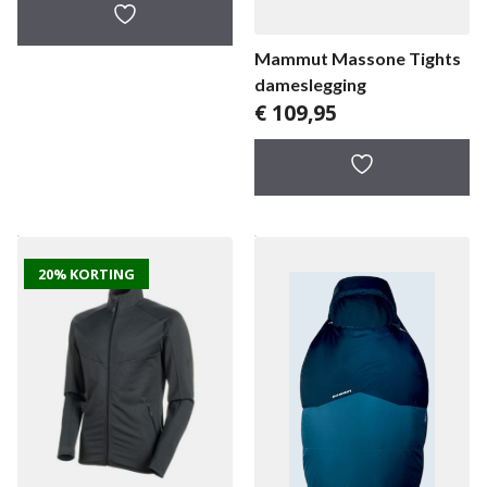
Mammut Massone Tights
dameslegging
€
109,95
20% KORTING