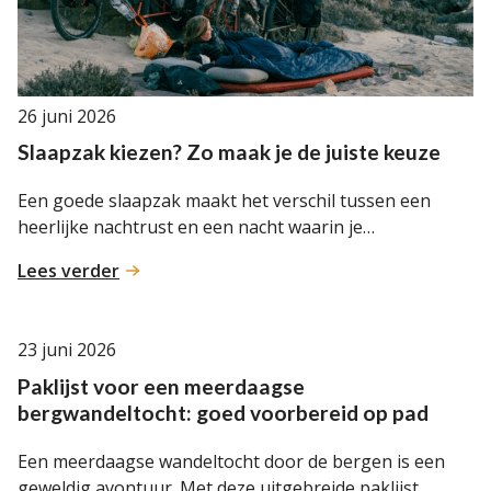
26 juni 2026
Slaapzak kiezen? Zo maak je de juiste keuze
Een goede slaapzak maakt het verschil tussen een
heerlijke nachtrust en een nacht waarin je…
:
Lees verder
Slaapzak
kiezen?
Zo
23 juni 2026
maak
Paklijst voor een meerdaagse
je
bergwandeltocht: goed voorbereid op pad
de
juiste
Een meerdaagse wandeltocht door de bergen is een
keuze
geweldig avontuur. Met deze uitgebreide paklijst