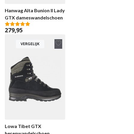
Hanwag Alta Bunion II Lady
GTX dameswandelschoen
279,95
5.00
van 5
VERGELIJK
Toevoegen
aan
verlanglijst
Lowa Tibet GTX
herenwandelschoen