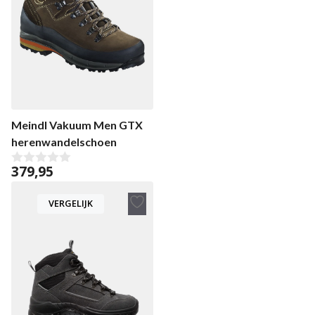
Meindl Vakuum Men GTX
herenwandelschoen
379,95
0
v
a
VERGELIJK
n
5
Toevoegen
aan
verlanglijst