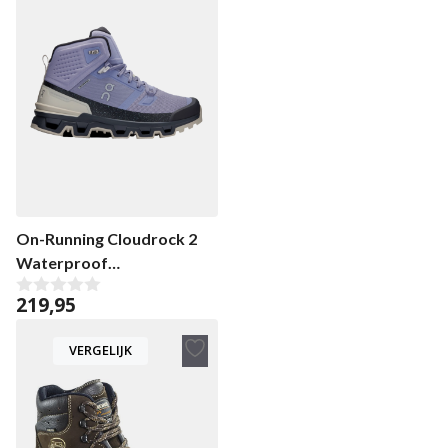
aan
verlanglijst
On-Running Cloudrock 2
Waterproof
dameswandelschoen
219,95
0
v
a
VERGELIJK
n
5
Toevoegen
aan
verlanglijst