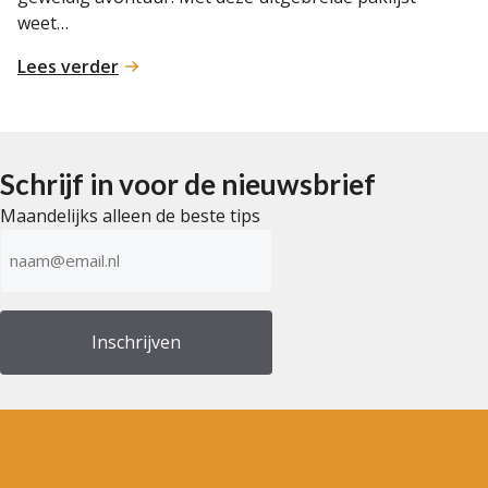
weet…
:
Lees verder
Paklijst
voor
een
meerdaagse
Schrijf in voor de nieuwsbrief
bergwandeltocht:
Maandelijks alleen de beste tips
goed
E-
voorbereid
mailadres
op
(Vereist)
pad