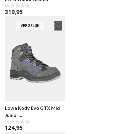
319,95
0
v
a
VERGELIJK
n
5
Toevoegen
aan
verlanglijst
Lowa Kody Evo GTX Mid
Junior
kinderwandelschoenen
124,95
0
v