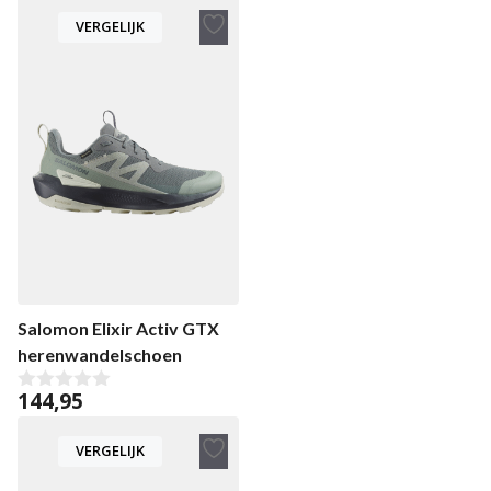
a
VERGELIJK
n
5
Toevoegen
aan
verlanglijst
Salomon Elixir Activ GTX
herenwandelschoen
144,95
0
v
a
VERGELIJK
n
5
Toevoegen