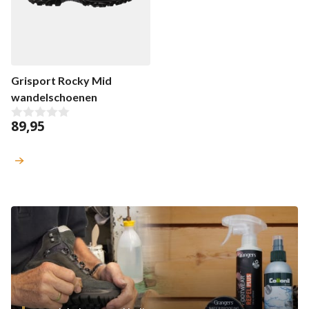
Grisport Rocky Mid
wandelschoenen
89,95
0
v
a
n
5