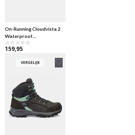
On-Running Cloudvista 2
Waterproof
dameswandelschoen
159,95
0
v
a
VERGELIJK
n
5
Toevoegen
aan
verlanglijst