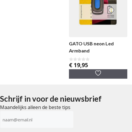
GATO USB neon Led
Armband
€
19,95
0
v
a
n
5
Schrijf in voor de nieuwsbrief
Maandelijks alleen de beste tips
E-
mailadres
(Vereist)