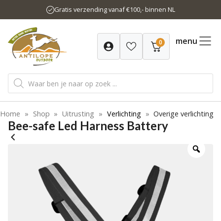
Ga
Gratis verzending vanaf €100,- binnen NL
naar
de
inhoud
menu
0
Producten
zoeken
Home
»
Shop
»
Uitrusting
»
Verlichting
»
Overige verlichting
Bee-safe Led Harness Battery