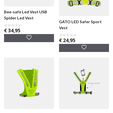
Bee-safe Led Vest USB
Spider Led Vest
GATO LED Safer Sport
Vest
€
34,95
0
v
a
€
24,95
0
n
v
5
a
n
5