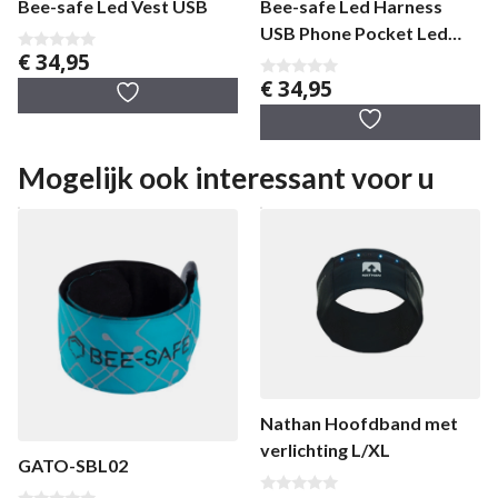
Bee-safe Led Vest USB
Bee-safe Led Harness
USB Phone Pocket Led
€
34,95
Vest
0
v
€
34,95
0
a
v
n
a
5
n
5
Mogelijk ook interessant voor u
Nathan Hoofdband met
verlichting L/XL
GATO-SBL02