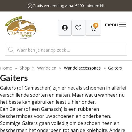
Ga
Gratis verzending vanaf €100,- binnen NL
naar
de
inhoud
menu
0
Producten
zoeken
Home
»
Shop
»
Wandelen
»
Wandelaccessoires
»
Gaiters
Gaiters
Gaiters (of Gamaschen) zijn er net als schoenen in allerlei
verschillende soorten en maten. Maar wat u wanneer nu
het beste kan gebruiken leest u hier onder.
Een Gaiter (of een Gamasch) is een rubberen
beschermhoes voor uw schoenen en onderbenen.
Sommige Gaiters gaan volledig om de schoen heen en
beschermen het onderbeen tot aan de knieholte. Andere