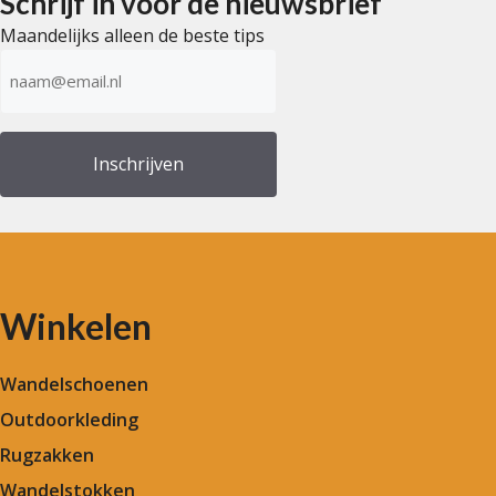
Schrijf in voor de nieuwsbrief
Maandelijks alleen de beste tips
E-
mailadres
(Vereist)
Winkelen
Wandelschoenen
Outdoorkleding
Rugzakken
Wandelstokken