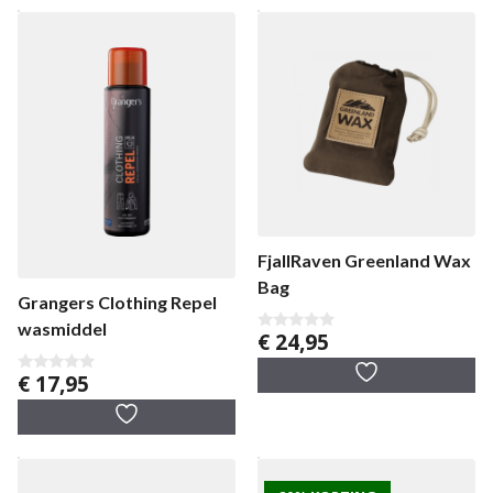
FjallRaven Greenland Wax
Bag
Grangers Clothing Repel
wasmiddel
€
24,95
0
v
a
€
17,95
0
n
v
5
a
n
5