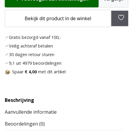
€ 99,95
Bekijk dit product in de winkel
Toev
aan
Gratis bezorgd vanaf 100,-
verla
Veilig achteraf betalen
30 dagen retour sturen
9,1 uit 4979 beoordelingen
Spaar
€ 4,00
met dit artikel
Beschrijving
Aanvullende informatie
Beoordelingen (0)