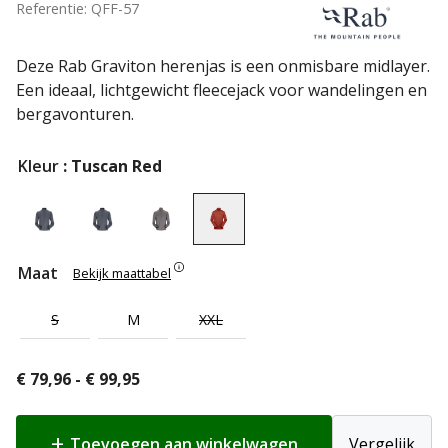
Referentie: QFF-57
Deze Rab Graviton herenjas is een onmisbare midlayer.
Een ideaal, lichtgewicht fleecejack voor wandelingen en
bergavonturen.
Kleur
: Tuscan Red
Maat
Bekijk maattabel
S
M
XXL
Prijsklasse:
€
79,96
-
€
99,95
€ 79,96
tot
Toevoegen aan winkelwagen
Vergelijk