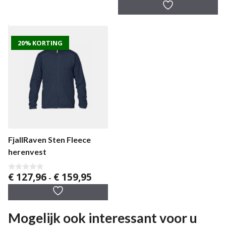
a
n
5
20% KORTING
FjallRaven Sten Fleece
herenvest
Prijsklasse:
€
127,96
€
159,95
0
-
v
€ 127,96
a
tot
n
5
€ 159,95
Mogelijk ook interessant voor u