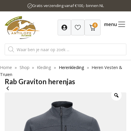
Ga
Gratis verzending vanaf €100,- binnen NL
naar
de
inhoud
menu
0
Producten
zoeken
Home
»
Shop
»
Kleding
»
Herenkleding
»
Heren Vesten &
Truien
Rab Graviton herenjas
-20%