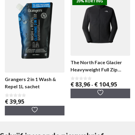
20% KORTING
The North Face Glacier
Heavyweight Full Zip
herenfleecevest
Grangers 2 in 1 Wash &
Prijsklas
€
83,96
€
104,95
0
-
Repel 1L sachet
v
€ 83,96
a
tot
n
€
39,95
5
€ 104,95
0
v
a
n
5