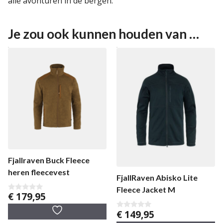
alle avonturen in de bergen.
Je zou ook kunnen houden van …
Fjallraven Buck Fleece
heren fleecevest
FjallRaven Abisko Lite
Fleece Jacket M
€
179,95
0
v
a
€
149,95
0
n
v
5