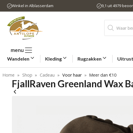
Ga
Winkel in Alblasserdam
9,1 uit 4979 beoo
naar
de
Producten
inhoud
zoeken
menu
Wandelen
Kleding
Rugzakken
Uitrus
Home
»
Shop
»
Cadeau
»
Voor haar
»
Meer dan €10
FjallRaven Greenland Wax B