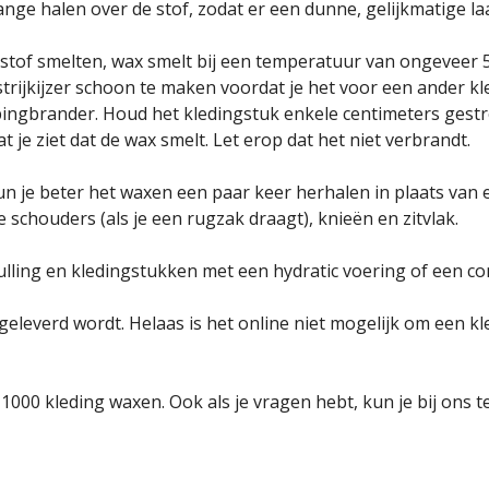
ge halen over de stof, zodat er een dunne, gelijkmatige laag
 stof smelten, wax smelt bij een temperatuur van ongeveer 55
strijkijzer schoon te maken voordat je het voor een ander k
ingbrander. Houd het kledingstuk enkele centimeters gest
 je ziet dat de wax smelt. Let erop dat het niet verbrandt.
un je beter het waxen een paar keer herhalen in plaats van e
 schouders (als je een rugzak draagt), knieën en zitvlak.
ulling en kledingstukken met een hydratic voering of een co
eleverd wordt. Helaas is het online niet mogelijk om een kle
000 kleding waxen. Ook als je vragen hebt, kun je bij ons te