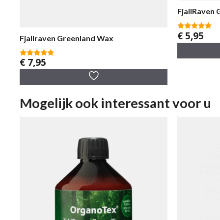
FjallRaven 
€
5,95
5.00
Fjallraven Greenland Wax
van 5
€
7,95
5.00
van 5
Mogelijk ook interessant voor u