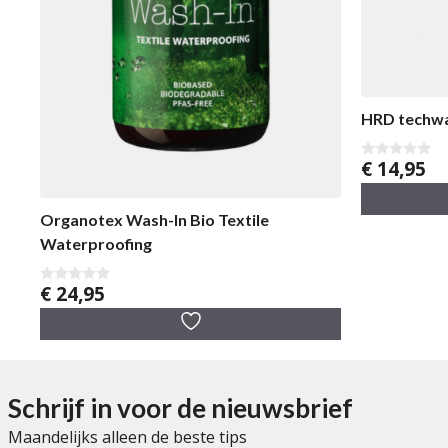
HRD techw
€
14,95
0
v
a
n
Organotex Wash-In Bio Textile
5
Waterproofing
€
24,95
0
v
a
n
5
Schrijf in voor de nieuwsbrief
Maandelijks alleen de beste tips