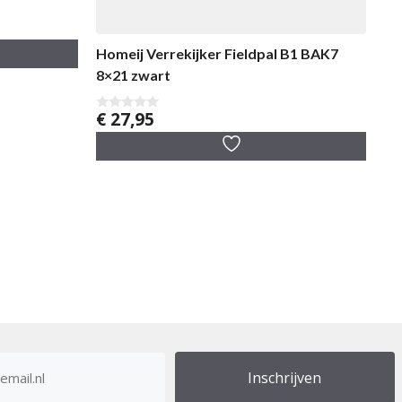
Homeij Verrekijker Fieldpal B1 BAK7
8×21 zwart
€
27,95
0
v
a
n
5
res