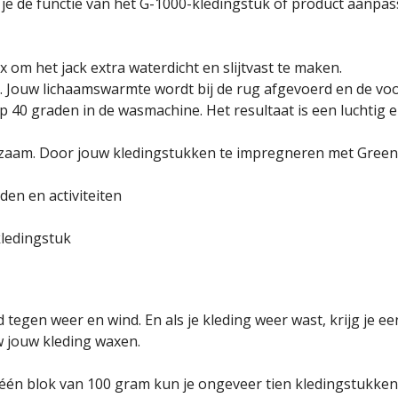
 je de functie van het G-1000-kledingstuk of product aanp
om het jack extra waterdicht en slijtvast te maken.
. Jouw lichaamswarmte wordt bij de rug afgevoerd en de voo
40 graden in de wasmachine. Het resultaat is een luchtig en
urzaam. Door jouw kledingstukken te impregneren met Green
en en activiteiten
ledingstuk
 tegen weer en wind. En als je kleding weer wast, krijg je 
 jouw kleding waxen.
 één blok van 100 gram kun je ongeveer tien kledingstukke