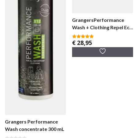
GrangersPerformance
Wash + Clothing Repel Eco
Twin Pack
€
28,95
5.00
van 5
Grangers Performance
Wash concentrate 300 mL