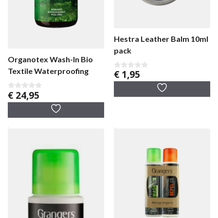
Hestra Leather Balm 10ml
pack
Organotex Wash-In Bio
Textile Waterproofing
€
1,95
0
v
a
€
24,95
n
0
5
v
a
n
5