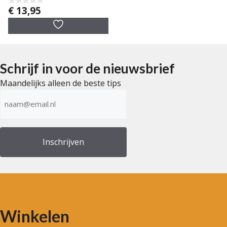
€
13,95
0
v
a
n
5
Schrijf in voor de nieuwsbrief
Maandelijks alleen de beste tips
E-
mailadres
(Vereist)
Winkelen