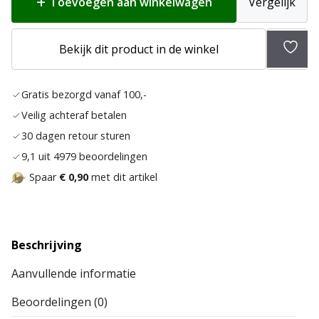
Toevoegen aan winkelwagen
Vergelijk
Bekijk dit product in de winkel
Toev
aan
Gratis bezorgd vanaf 100,-
verla
Veilig achteraf betalen
30 dagen retour sturen
9,1 uit 4979 beoordelingen
Spaar
€ 0,90
met dit artikel
Beschrijving
Aanvullende informatie
Beoordelingen (0)