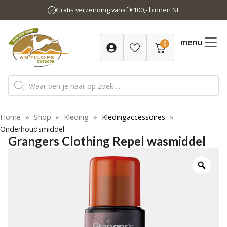
Ga
Gratis verzending vanaf €100,- binnen NL
naar
de
inhoud
menu
0
Producten
zoeken
Home
»
Shop
»
Kleding
»
Kledingaccessoires
»
Onderhoudsmiddel
Grangers Clothing Repel wasmiddel