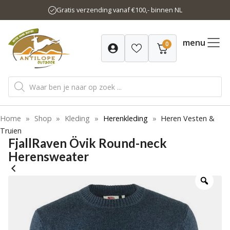
Ga
Gratis verzending vanaf €100,- binnen NL
naar
de
inhoud
menu
0
Producten
zoeken
Home
»
Shop
»
Kleding
»
Herenkleding
»
Heren Vesten &
Truien
FjallRaven Övik Round-neck
Herensweater