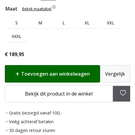
Maat
Bekijk maattabel
S
M
L
XL
XXL
XXXL
€
189,95
Toevoegen aan winkelwagen
Vergelijk
Bekijk dit product in de winkel
Toev
aan
Gratis bezorgd vanaf 100,-
verla
Veilig achteraf betalen
30 dagen retour sturen