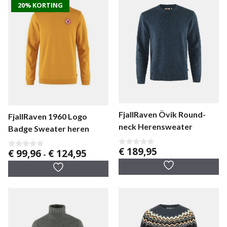
20% KORTING
FjallRaven Övik Round-
FjallRaven 1960 Logo
neck Herensweater
Badge Sweater heren
€
189,95
Prijsklasse:
€
99,96
€
124,95
0
0
-
v
v
€ 99,96
a
a
tot
n
n
5
5
€ 124,95