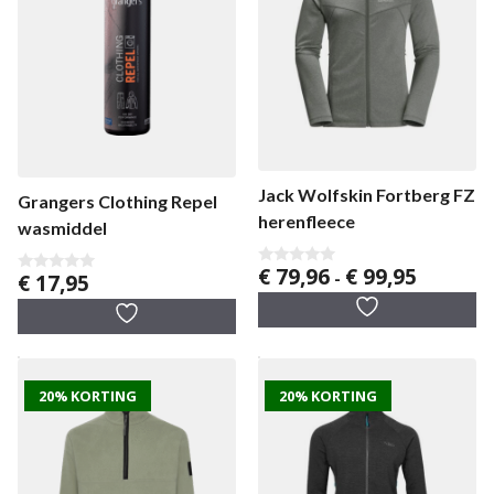
Jack Wolfskin Fortberg FZ
Grangers Clothing Repel
herenfleece
wasmiddel
Prijsklass
€
79,96
€
99,95
0
-
€
17,95
0
v
€ 79,96
v
a
a
tot
n
n
5
€ 99,95
5
20% KORTING
20% KORTING