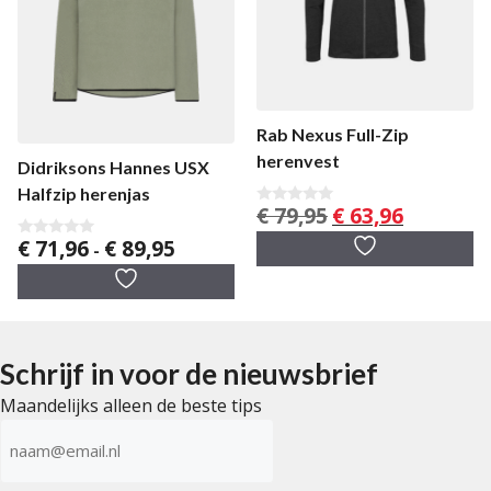
Rab Nexus Full-Zip
herenvest
Didriksons Hannes USX
Halfzip herenjas
Oorspronkelijke
Huidige
€
79,95
€
63,96
0
v
prijs
prijs
Prijsklasse:
€
71,96
€
89,95
a
0
-
was:
is:
n
v
€ 71,96
5
€ 79,95.
€ 63,96.
a
tot
n
5
€ 89,95
Schrijf in voor de nieuwsbrief
Maandelijks alleen de beste tips
E-
mailadres
(Vereist)