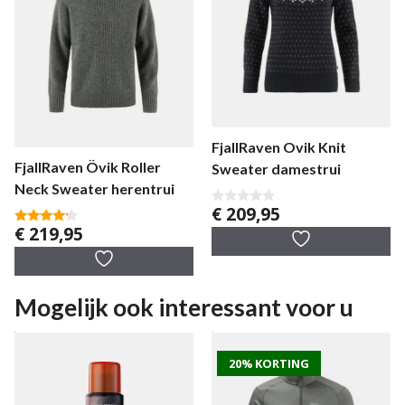
FjallRaven Ovik Knit
FjallRaven Övik Roller
Sweater damestrui
Neck Sweater herentrui
€
209,95
0
v
€
219,95
4.00
a
van 5
n
5
Mogelijk ook interessant voor u
20% KORTING