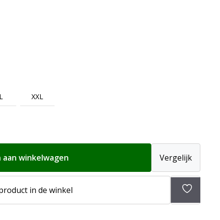
L
XXL
 aan winkelwagen
Vergelijk
 product in de winkel
Toevoeg
aan