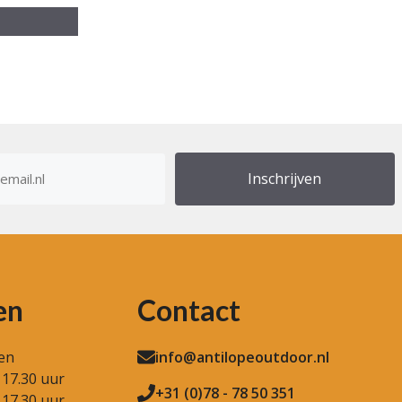
res
en
Contact
en
info@antilopeoutdoor.nl
 17.30 uur
+31 (0)78 - 78 50 351
 17.30 uur