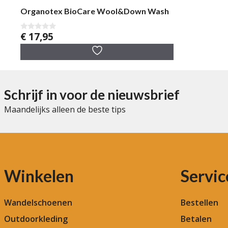
Organotex BioCare Wool&Down Wash
€
17,95
0
v
a
n
5
Schrijf in voor de nieuwsbrief
Maandelijks alleen de beste tips
Winkelen
Servic
Wandelschoenen
Bestellen
Outdoorkleding
Betalen