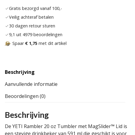
aan
Gratis bezorgd vanaf 100,-
verla
Veilig achteraf betalen
30 dagen retour sturen
9,1 uit 4979 beoordelingen
Spaar
€ 1,75
met dit artikel
Beschrijving
Aanvullende informatie
Beoordelingen (0)
Beschrijving
De YETI Rambler 20 oz Tumbler met MagSlider™ Lid is
een stevige drinkbeker van 591 ml die geschikt is voor