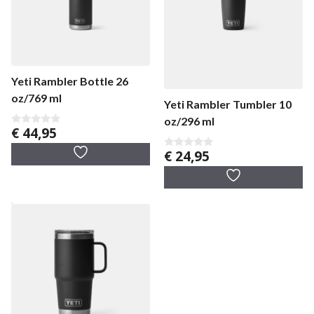
Yeti Rambler Bottle 26
oz/769 ml
Yeti Rambler Tumbler 10
oz/296 ml
€
44,95
0
v
a
€
24,95
0
n
v
5
a
n
5