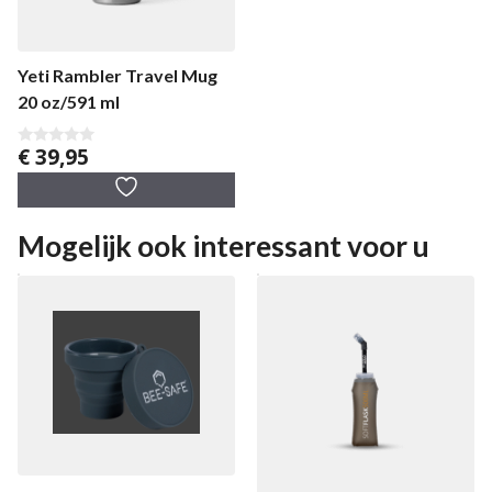
Yeti Rambler Travel Mug
20 oz/591 ml
€
39,95
0
v
a
n
5
Mogelijk ook interessant voor u