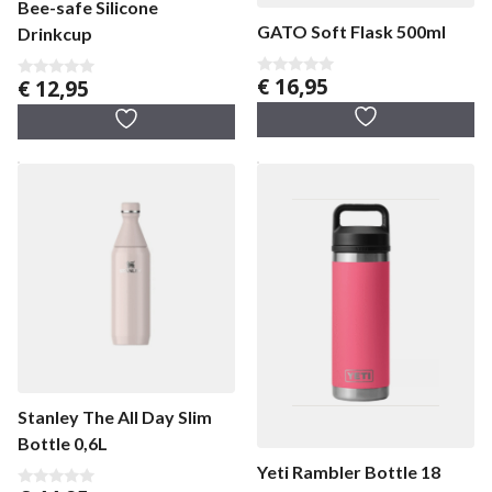
Bee-safe Silicone
GATO Soft Flask 500ml
Drinkcup
€
16,95
€
12,95
0
0
v
v
a
a
n
n
5
5
Stanley The All Day Slim
Bottle 0,6L
Yeti Rambler Bottle 18