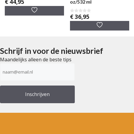
€
44,95
oz/532 ml
0
v
a
n
€
36,95
0
5
v
a
n
5
Schrijf in voor de nieuwsbrief
Maandelijks alleen de beste tips
E-
mailadres
(Vereist)