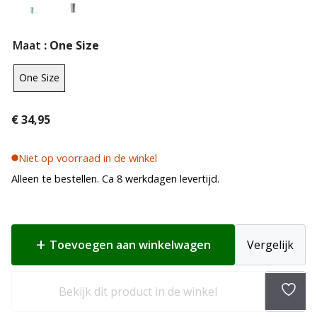
Maat
: One Size
One Size
€
34,95
Niet op voorraad in de winkel
Alleen te bestellen. Ca 8 werkdagen levertijd.
Toevoegen aan winkelwagen
Vergelijk
Bekijk dit product in de winkel
Toev