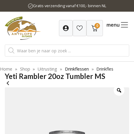
Ga
Gratis verzending vanaf €100,- binnen NL
naar
de
inhoud
menu
0
Producten
zoeken
Home
»
Shop
»
Uitrusting
»
Drinkflessen
»
Drinkfles
Yeti Rambler 20oz Tumbler MS