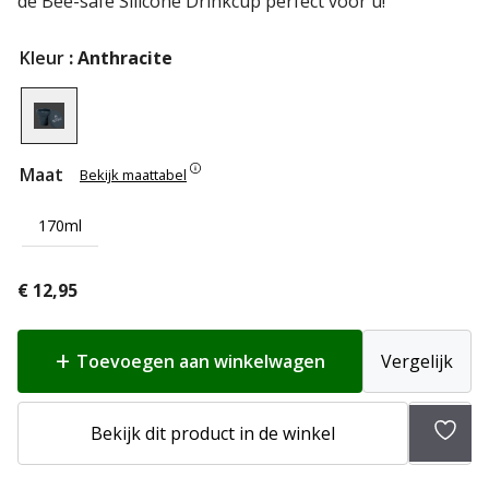
de Bee-safe Silicone Drinkcup perfect voor u!
Kleur
: Anthracite
Maat
Bekijk maattabel
170ml
€
12,95
Toevoegen aan winkelwagen
Vergelijk
Bekijk dit product in de winkel
Toev
aan