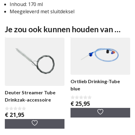
Inhoud: 170 ml
Meegeleverd met sluitdeksel
Je zou ook kunnen houden van …
Ortlieb Drinking-Tube
blue
Deuter Streamer Tube
Drinkzak-accessoire
€
25,95
0
v
a
€
21,95
0
n
v
5
a
n
5