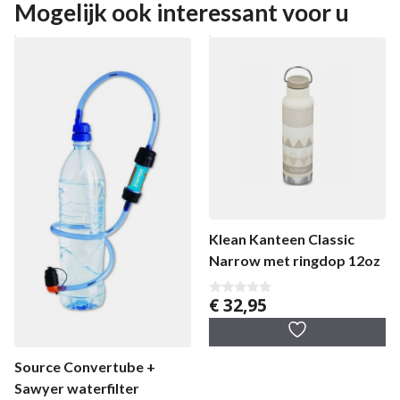
Mogelijk ook interessant voor u
Klean Kanteen Classic
Narrow met ringdop 12oz
€
32,95
0
v
a
n
5
Source Convertube +
Sawyer waterfilter