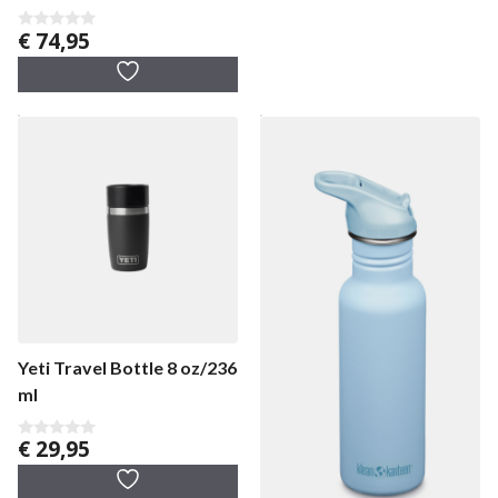
€
74,95
0
v
a
n
5
Yeti Travel Bottle 8 oz/236
ml
€
29,95
0
v
a
n