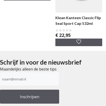
5
Klean Kanteen Classic Flip
Seal Sport Cap 532ml
€
22,95
0
v
a
n
5
Schrijf in voor de nieuwsbrief
Maandelijks alleen de beste tips
E-
mailadres
(Vereist)