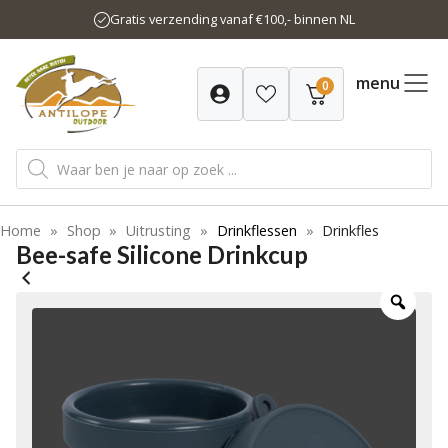
Ga
Gratis verzending vanaf €100,- binnen NL
naar
de
inhoud
menu
0
Producten
zoeken
Home
»
Shop
»
Uitrusting
»
Drinkflessen
»
Drinkfles
Bee-safe Silicone Drinkcup