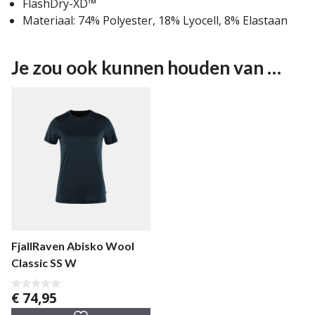
FlashDry-XD™
Materiaal: 74% Polyester, 18% Lyocell, 8% Elastaan
Je zou ook kunnen houden van …
FjallRaven Abisko Wool
Classic SS W
€
74,95
0
v