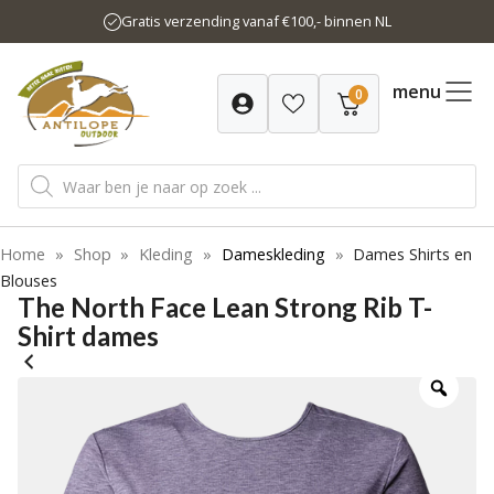
Ga
Gratis verzending vanaf €100,- binnen NL
naar
de
inhoud
menu
0
Producten
zoeken
Home
»
Shop
»
Kleding
»
Dameskleding
»
Dames Shirts en
Blouses
The North Face Lean Strong Rib T-
Shirt dames
-20%