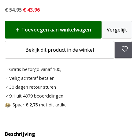
Oorspronkelijke
Huidige
€
54,95
€
43,96
prijs
prijs
was:
is:
Toevoegen aan winkelwagen
Vergelijk
€ 54,95.
€ 43,96.
Bekijk dit product in de winkel
Toev
aan
Gratis bezorgd vanaf 100,-
verla
Veilig achteraf betalen
30 dagen retour sturen
9,1 uit 4979 beoordelingen
Spaar
€ 2,75
met dit artikel
Beschrijving