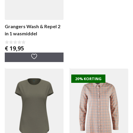
Grangers Wash & Repel 2
in 1 wasmiddel
€
19,95
0
v
a
n
5
20% KORTING