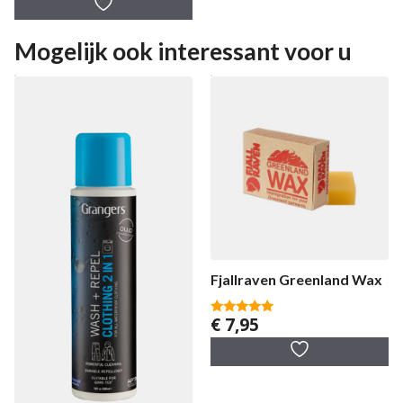
a
n
5
Mogelijk ook interessant voor u
Fjallraven Greenland Wax
€
7,95
5.00
van 5