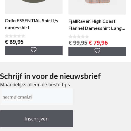
Odlo ESSENTIAL Shirt l/s
FjallRaven High Coast
damesshirt
Flannel Damesshirt Lange
Mouw
€
89,95
Oorspronkelijke
Huidige
€
99,95
€
79,96
0
0
v
v
prijs
prijs
a
a
was:
is:
n
n
5
5
€ 99,95.
€ 79,96.
Schrijf in voor de nieuwsbrief
Maandelijks alleen de beste tips
E-
mailadres
(Vereist)