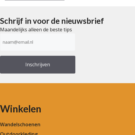
5
Schrijf in voor de nieuwsbrief
Maandelijks alleen de beste tips
E-
mailadres
(Vereist)
Winkelen
Wandelschoenen
Outdoorkleding