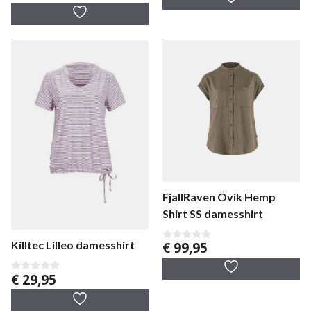
v
prijs
prijs
n
a
5
was:
is:
n
5
€ 69,95.
€ 55,96.
FjallRaven Övik Hemp
Shirt SS damesshirt
Killtec Lilleo damesshirt
€
99,95
0
v
a
n
€
29,95
0
5
v
a
n