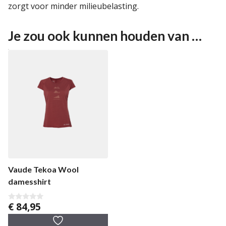
zorgt voor minder milieubelasting.
Je zou ook kunnen houden van …
Vaude Tekoa Wool
damesshirt
€
84,95
0
v
a