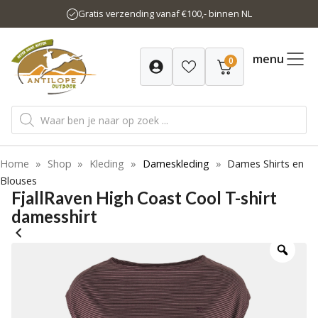
Ga
Gratis verzending vanaf €100,- binnen NL
naar
de
inhoud
menu
0
Producten
zoeken
Home
»
Shop
»
Kleding
»
Dameskleding
»
Dames Shirts en
Blouses
FjallRaven High Coast Cool T-shirt
damesshirt