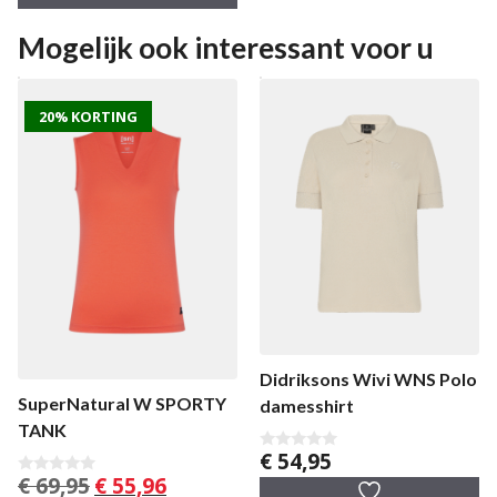
n
5
Mogelijk ook interessant voor u
20% KORTING
Didriksons Wivi WNS Polo
SuperNatural W SPORTY
damesshirt
TANK
€
54,95
0
v
Oorspronkelijke
Huidige
€
69,95
€
55,96
0
a