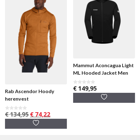
Mammut Aconcagua Light
ML Hooded Jacket Men
€
149,95
0
Rab Ascendor Hoody
v
a
herenvest
n
5
Oorspronkelijke
Huidige
€
134,95
€
74,22
0
v
prijs
prijs
a
was:
is:
n
5
€ 134,95.
€ 74,22.