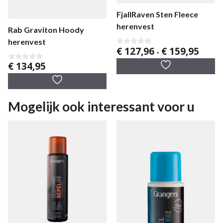
FjallRaven Sten Fleece
herenvest
Rab Graviton Hoody
herenvest
Prijskl
€
127,96
€
159,95
0
-
v
€ 127,
€
134,95
a
0
tot
n
v
5
€ 159,
a
n
5
Mogelijk ook interessant voor u