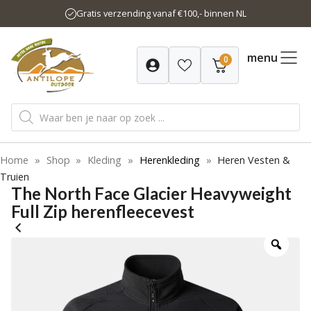
Ga
Gratis verzending vanaf €100,- binnen NL
naar
de
inhoud
menu
0
Producten
zoeken
Home
»
Shop
»
Kleding
»
Herenkleding
»
Heren Vesten &
Truien
The North Face Glacier Heavyweight
Full Zip herenfleecevest
-20%