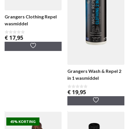
Grangers Clothing Repel
wasmiddel
€
17,95
0
v
a
n
5
Grangers Wash & Repel 2
in 1 wasmiddel
€
19,95
0
v
a
n
5
45% KORTING