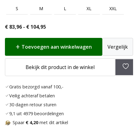
S
M
L
XL
XXL
Prijsklasse:
€
83,96
-
€
104,95
€ 83,96
tot
Toevoegen aan winkelwagen
Vergelijk
€ 104,95
Bekijk dit product in de winkel
Toev
aan
Gratis bezorgd vanaf 100,-
verla
Veilig achteraf betalen
30 dagen retour sturen
9,1 uit 4979 beoordelingen
Spaar
€ 4,20
met dit artikel