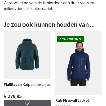
Gerecycled polyamide is hierdoor een duurzaam en
milieuvriendelijk alternatief.
Je zou ook kunnen houden van …
10% KORTING
FjallRaven Kaipak herenjas
€
279,95
0
v
Rab Firewall Jacket
a
n
herenjas