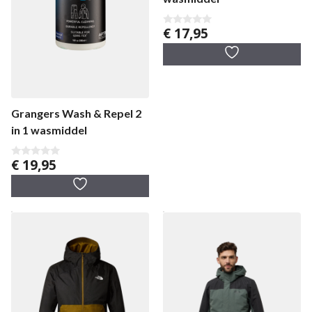
€
17,95
0
v
a
n
5
Grangers Wash & Repel 2
in 1 wasmiddel
€
19,95
0
v
a
n
5