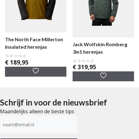
The North Face Millerton
Jack Wolfskin Romberg
Insulated herenjas
3in1 herenjas
€
189,95
0
€
319,95
v
0
a
v
n
a
5
n
5
Schrijf in voor de nieuwsbrief
Maandelijks alleen de beste tips
E-
mailadres
(Vereist)