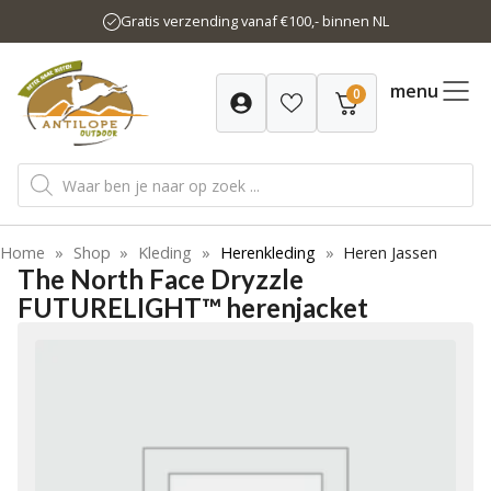
Ga
Gratis verzending vanaf €100,- binnen NL
naar
de
inhoud
menu
0
Producten
zoeken
Home
»
Shop
»
Kleding
»
Herenkleding
»
Heren Jassen
The North Face Dryzzle
FUTURELIGHT™ herenjacket