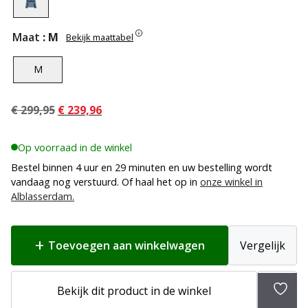
Maat
: M
Bekijk maattabel
M
Oorspronkelijke
Huidige
€
299,95
€
239,96
prijs
prijs
was:
is:
Op voorraad in de winkel
€ 299,95.
€ 239,96.
Bestel binnen 4 uur en 29 minuten en uw bestelling wordt
vandaag nog verstuurd. Of haal het op in
onze winkel in
Alblasserdam.
Toevoegen aan winkelwagen
Vergelijk
Bekijk dit product in de winkel