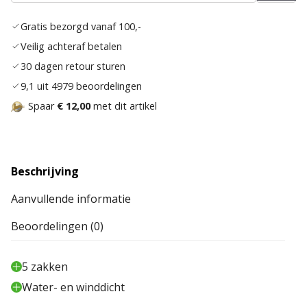
Toev
aan
Gratis bezorgd vanaf 100,-
verla
Veilig achteraf betalen
30 dagen retour sturen
9,1 uit 4979 beoordelingen
Spaar
€ 12,00
met dit artikel
Beschrijving
Aanvullende informatie
Beoordelingen (0)
5 zakken
Water- en winddicht