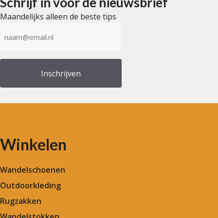
Schrijf in voor de nieuwsbrief
Maandelijks alleen de beste tips
E-
mailadres
(Vereist)
Winkelen
Wandelschoenen
Outdoorkleding
Rugzakken
Wandelstokken