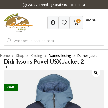
Ga
Gratis verzending vanaf €100,- binnen NL
naar
de
inhoud
menu
0
Producten
zoeken
Home
»
Shop
»
Kleding
»
Dameskleding
»
Dames Jassen
Didriksons Povel USX Jacket 2
-20%