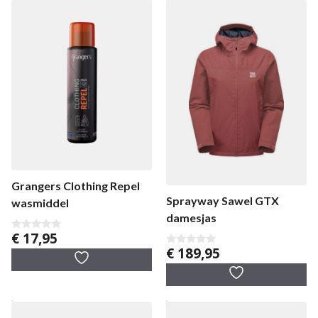
Grangers Clothing Repel
Sprayway Sawel GTX
wasmiddel
damesjas
€
17,95
0
v
€
189,95
0
a
v
n
a
5
n
5