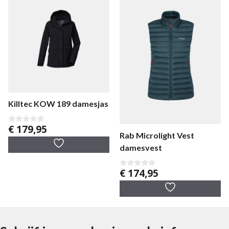
Killtec KOW 189 damesjas
€
179,95
0
Rab Microlight Vest
v
a
damesvest
n
5
€
174,95
0
v
a
n
5