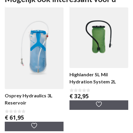
Highlander SL Mil
Hydration System 2L
€
32,95
Osprey Hydraulics 3L
0
v
Reservoir
a
n
5
€
61,95
0
v
a
n
5