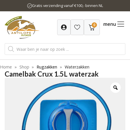
Ga
Gratis verzending vanaf €100,- binnen NL
naar
de
inhoud
menu
0
Producten
zoeken
Home
»
Shop
»
Rugzakken
»
Waterzakken
Camelbak Crux 1.5L waterzak