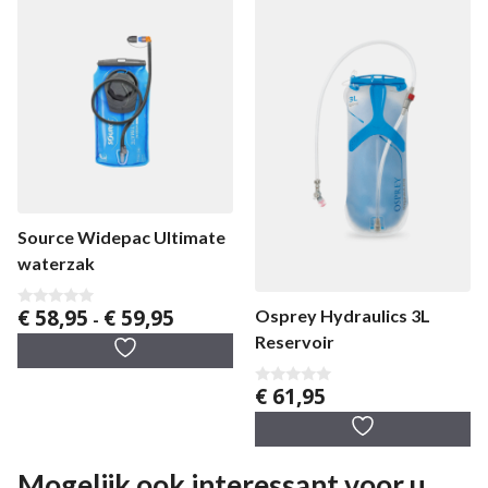
Source Widepac Ultimate
waterzak
Prijsklasse:
€
58,95
€
59,95
Osprey Hydraulics 3L
0
-
v
€ 58,95
Reservoir
a
tot
n
5
€ 59,95
€
61,95
0
v
a
n
5
Mogelijk ook interessant voor u