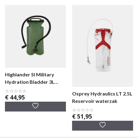
Highlander SI Military
Hydration Bladder 3L
waterfilter
Osprey Hydraulics LT 2.5L
€
44,95
0
Reservoir waterzak
v
a
n
5
€
51,95
0
v
a
n
5