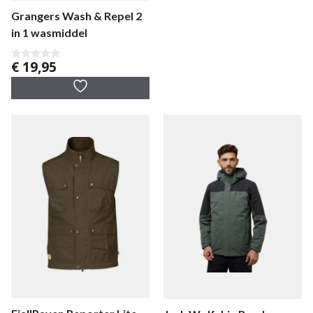
Grangers Wash & Repel 2
in 1 wasmiddel
€
19,95
0
v
a
n
5