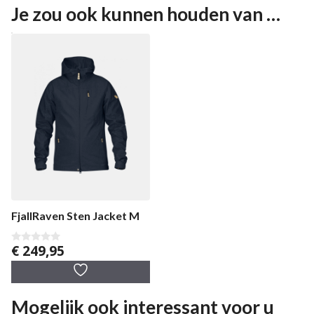
Je zou ook kunnen houden van …
FjallRaven Sten Jacket M
€
249,95
0
v
a
n
5
Mogelijk ook interessant voor u