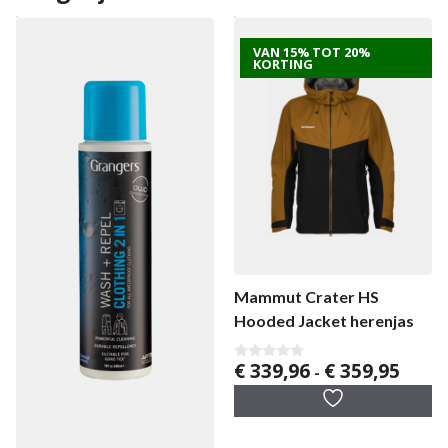
VAN 15% TOT 20%
KORTING
Mammut Crater HS
Hooded Jacket herenjas
Prijskl
€
339,96
€
359,95
0
-
v
€ 339,
a
tot
n
5
€ 359,