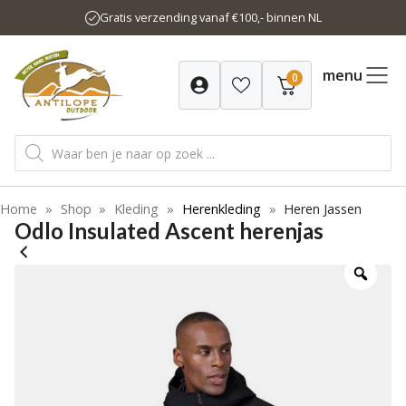
Ga
Gratis verzending vanaf €100,- binnen NL
naar
de
inhoud
menu
0
Producten
zoeken
Home
»
Shop
»
Kleding
»
Herenkleding
»
Heren Jassen
Odlo Insulated Ascent herenjas
-20%