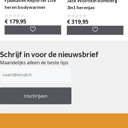
FjallRaven Reporter Lite
Jack Wolfskin Romberg
heren bodywarmer
3in1 herenjas
€
179,95
€
319,95
0
0
v
v
a
a
n
n
5
5
Schrijf in voor de nieuwsbrief
Maandelijks alleen de beste tips
E-
mailadres
(Vereist)