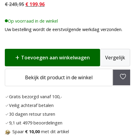
Oorspronkelijke
Huidige
€
249,95
€
199,96
prijs
prijs
was:
is:
Op voorraad in de winkel
€ 249,95.
€ 199,96.
Uw bestelling wordt de eerstvolgende werkdag verzonden.
Toevoegen aan winkelwagen
Vergelijk
Bekijk dit product in de winkel
Toev
aan
Gratis bezorgd vanaf 100,-
verla
Veilig achteraf betalen
30 dagen retour sturen
9,1 uit 4979 beoordelingen
Spaar
€ 10,00
met dit artikel