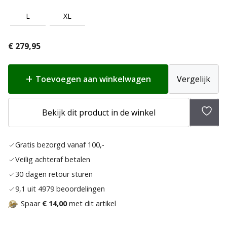
L
XL
€
279,95
Toevoegen aan winkelwagen
Vergelijk
Bekijk dit product in de winkel
Toev
aan
Gratis bezorgd vanaf 100,-
verla
Veilig achteraf betalen
30 dagen retour sturen
9,1 uit 4979 beoordelingen
Spaar
€ 14,00
met dit artikel