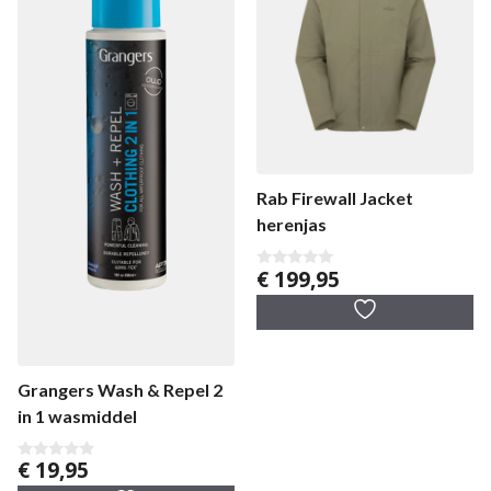
Rab Firewall Jacket
herenjas
€
199,95
0
v
a
n
5
Grangers Wash & Repel 2
in 1 wasmiddel
€
19,95
0
v