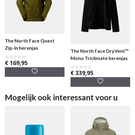
The North Face Quest
Zip-In herenjas
The North Face DryVent™
Mono Triclimate herenjas
€
169,95
0
v
a
€
339,95
0
n
v
5
a
n
5
Mogelijk ook interessant voor u