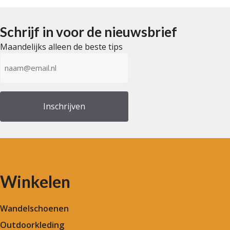
€ 199,
Schrijf in voor de nieuwsbrief
Maandelijks alleen de beste tips
E-
mailadres
(Vereist)
Winkelen
Wandelschoenen
Outdoorkleding