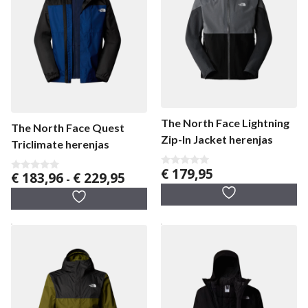
The North Face Lightning
The North Face Quest
Zip-In Jacket herenjas
Triclimate herenjas
€
179,95
Prijsklasse:
0
€
183,96
€
229,95
0
-
v
v
€ 183,96
a
a
n
tot
n
5
5
€ 229,95