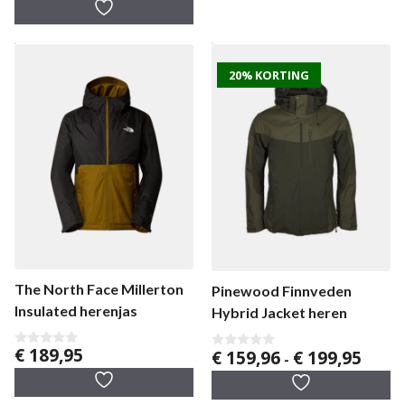
a
n
5
20% KORTING
The North Face Millerton
Pinewood Finnveden
Insulated herenjas
Hybrid Jacket heren
€
189,95
Prijskl
€
159,96
€
199,95
0
0
-
v
v
€ 159,
a
a
tot
n
n
5
5