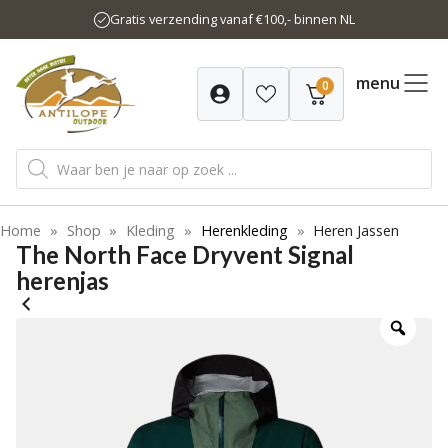
Ga
Gratis verzending vanaf €100,- binnen NL
naar
de
inhoud
menu
0
Producten
zoeken
Home
»
Shop
»
Kleding
»
Herenkleding
»
Heren Jassen
The North Face Dryvent Signal
herenjas