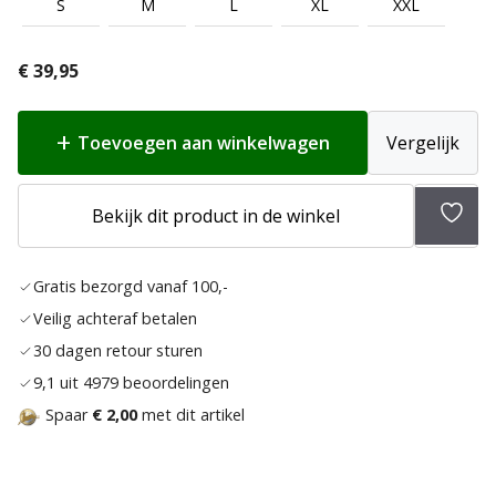
S
M
L
XL
XXL
€
39,95
Toevoegen aan winkelwagen
Vergelijk
Bekijk dit product in de winkel
Toev
aan
Gratis bezorgd vanaf 100,-
verla
Veilig achteraf betalen
30 dagen retour sturen
9,1 uit 4979 beoordelingen
Spaar
€ 2,00
met dit artikel