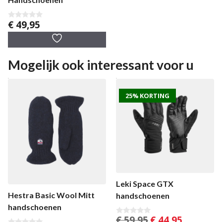
€
49,95
0
v
a
n
5
Mogelijk ook interessant voor u
25% KORTING
Leki Space GTX
Hestra Basic Wool Mitt
handschoenen
handschoenen
Oorspronkelijke
Huidige
€
59,95
€
44,95
0