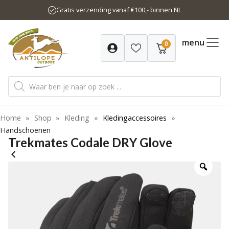
Ga
Gratis verzending vanaf €100,- binnen NL
naar
de
inhoud
menu
0
Producten
zoeken
Home
»
Shop
»
Kleding
»
Kledingaccessoires
»
Handschoenen
Trekmates Codale DRY Glove