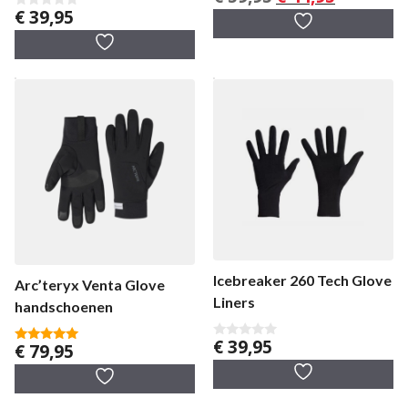
v
prijs
prijs
€
39,95
0
a
was:
is:
v
n
a
5
€ 59,95.
€ 44,95.
n
5
Icebreaker 260 Tech Glove
Arc’teryx Venta Glove
Liners
handschoenen
€
39,95
€
79,95
0
5.00
v
van 5
a
n
5