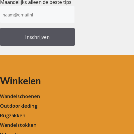
Maandelijks alleen de beste tips
E-
mailadres
(Vereist)
Winkelen
Wandelschoenen
Outdoorkleding
Rugzakken
Wandelstokken