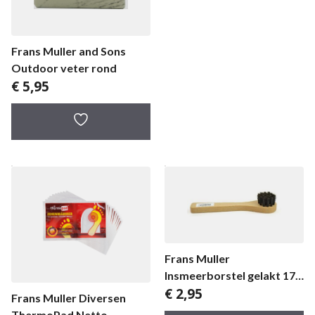
Frans Muller and Sons
Outdoor veter rond
€
5,95
Frans Muller
Insmeerborstel gelakt 17
€
2,95
cm
Frans Muller Diversen
ThermoPad Netto