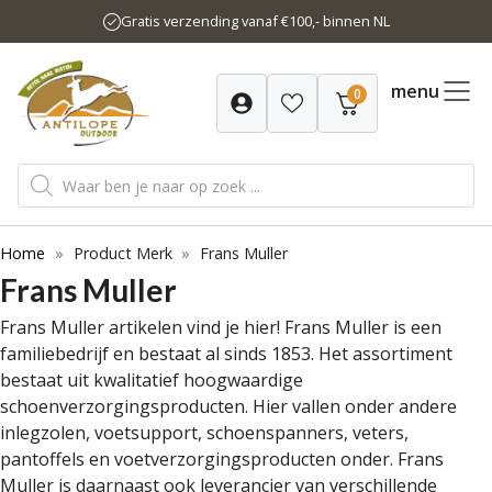
Ga
Gratis verzending vanaf €100,- binnen NL
naar
de
inhoud
menu
0
Producten
zoeken
Home
»
Product Merk
»
Frans Muller
Frans Muller
Frans Muller artikelen vind je hier! Frans Muller is een
familiebedrijf en bestaat al sinds 1853. Het assortiment
bestaat uit kwalitatief hoogwaardige
schoenverzorgingsproducten. Hier vallen onder andere
inlegzolen, voetsupport, schoenspanners, veters,
pantoffels en voetverzorgingsproducten onder. Frans
Muller is daarnaast ook leverancier van verschillende