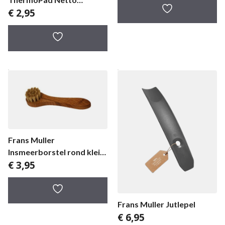
€
2,95
tenenwarmer
Frans Muller
Insmeerborstel rond klein
€
3,95
gelakt
Frans Muller Jutlepel
€
6,95