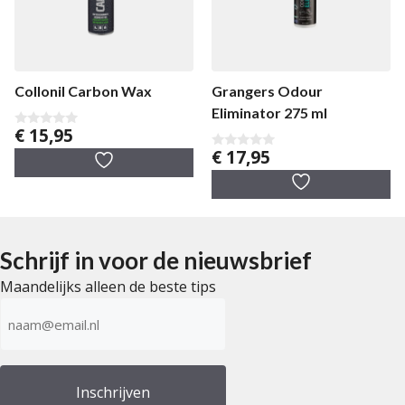
Collonil Carbon Wax
Grangers Odour
Eliminator 275 ml
€
15,95
0
v
€
17,95
0
a
v
n
a
5
n
5
Schrijf in voor de nieuwsbrief
Maandelijks alleen de beste tips
E-
mailadres
(Vereist)