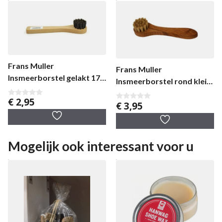
Frans Muller
Frans Muller
Insmeerborstel gelakt 17
Insmeerborstel rond klein
cm
gelakt
€
2,95
0
€
3,95
0
v
v
a
a
n
n
5
5
Mogelijk ook interessant voor u