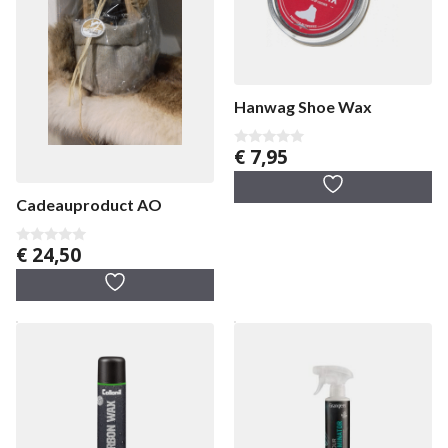
Hanwag Shoe Wax
€
7,95
0
v
a
n
Cadeauproduct AO
5
€
24,50
0
v
a
n
5