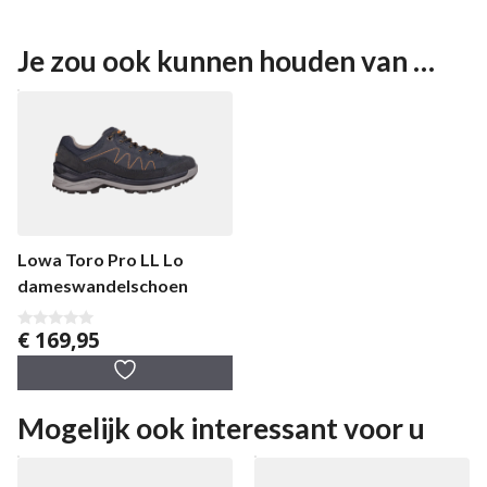
Je zou ook kunnen houden van …
Lowa Toro Pro LL Lo
dameswandelschoen
€
169,95
0
v
a
n
5
Mogelijk ook interessant voor u