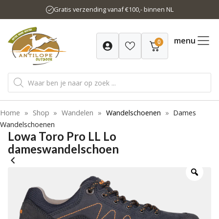
Ga
Gratis verzending vanaf €100,- binnen NL
naar
de
inhoud
menu
0
Producten
zoeken
Home
»
Shop
»
Wandelen
»
Wandelschoenen
»
Dames
Wandelschoenen
Lowa Toro Pro LL Lo
dameswandelschoen