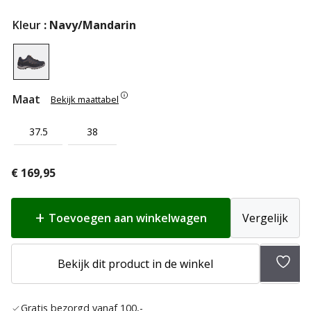
Kleur
: Navy/Mandarin
Maat
Bekijk maattabel
37.5
38
€
169,95
Toevoegen aan winkelwagen
Vergelijk
Bekijk dit product in de winkel
Toev
aan
Gratis bezorgd vanaf 100,-