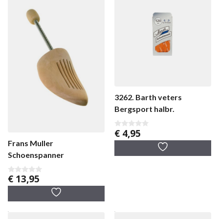
3262. Barth veters
Bergsport halbr.
€
4,95
0
v
Frans Muller
a
n
Schoenspanner
5
€
13,95
0
v
a
n
5