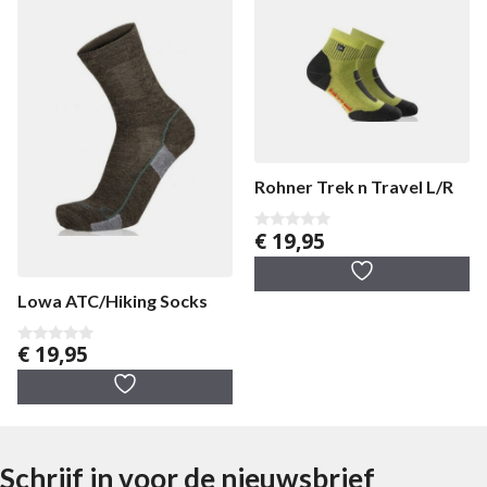
Rohner Trek n Travel L/R
€
19,95
0
v
a
n
5
Lowa ATC/Hiking Socks
€
19,95
0
v
a
n
5
Schrijf in voor de nieuwsbrief