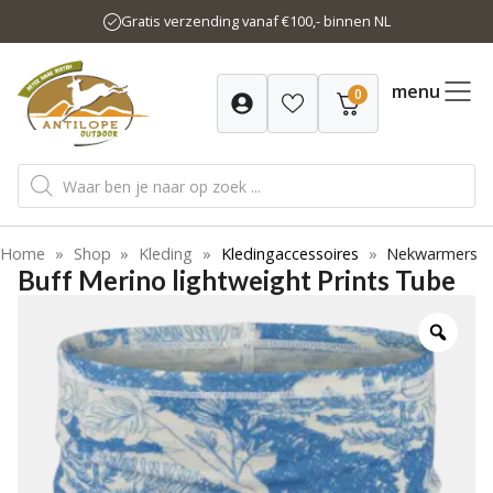
Ga
Gratis verzending vanaf €100,- binnen NL
naar
de
inhoud
menu
0
Producten
zoeken
Home
»
Shop
»
Kleding
»
Kledingaccessoires
»
Nekwarmers
Buff Merino lightweight Prints Tube