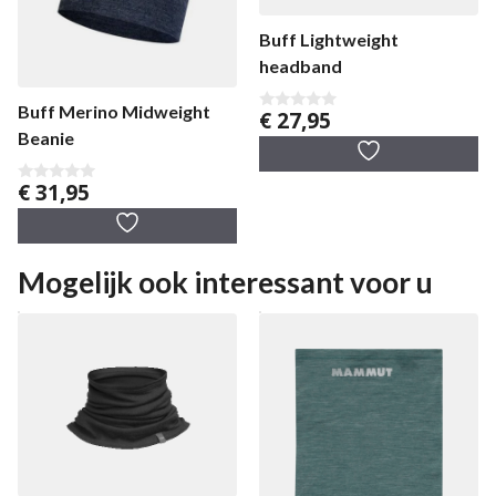
Buff Lightweight
headband
Buff Merino Midweight
€
27,95
0
v
Beanie
a
n
5
€
31,95
0
v
a
n
5
Mogelijk ook interessant voor u