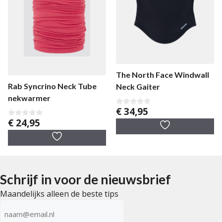
The North Face Windwall
Rab Syncrino Neck Tube
Neck Gaiter
nekwarmer
€
34,95
0
v
€
24,95
0
a
v
n
a
5
n
5
Schrijf in voor de nieuwsbrief
Maandelijks alleen de beste tips
E-
mailadres