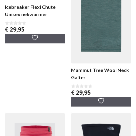
Icebreaker Flexi Chute
Unisex nekwarmer
€
29,95
0
v
a
n
5
Mammut Tree Wool Neck
Gaiter
€
29,95
0
v
a
n
5