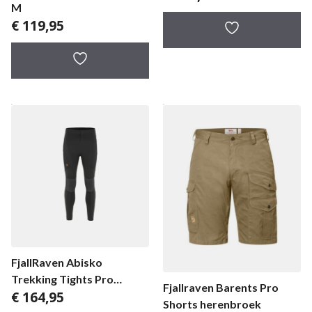
M
€
119,95
FjallRaven Abisko
Trekking Tights Pro
Fjallraven Barents Pro
€
164,95
herenlegging
Shorts herenbroek