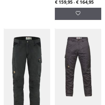
Prijskl
€
159,95
€
164,95
herenbroek
-
€ 159,
tot
€ 164,