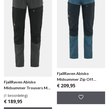
FjallRaven Abisko
Midsummer Zip Off
FjallRaven Abisko
€
209,95
Trousers herenbroek
Midsummer Trousers M
Long herenbroek
(1 beoordeling)
€
189,95