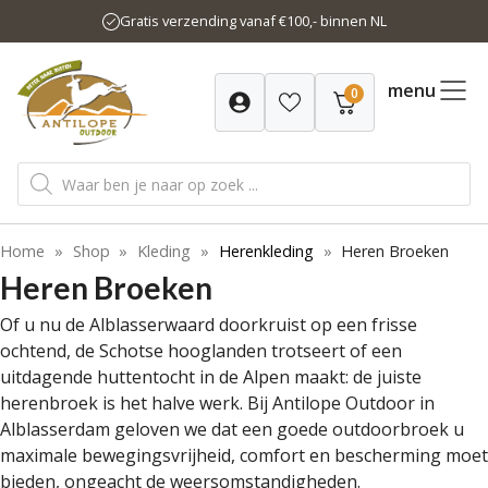
Ga
Gratis verzending vanaf €100,- binnen NL
naar
de
inhoud
menu
0
Producten
zoeken
Home
»
Shop
»
Kleding
»
Herenkleding
»
Heren Broeken
Heren Broeken
Of u nu de Alblasserwaard doorkruist op een frisse
ochtend, de Schotse hooglanden trotseert of een
uitdagende huttentocht in de Alpen maakt: de juiste
herenbroek is het halve werk. Bij Antilope Outdoor in
Alblasserdam geloven we dat een goede outdoorbroek u
maximale bewegingsvrijheid, comfort en bescherming moet
bieden, ongeacht de weersomstandigheden.