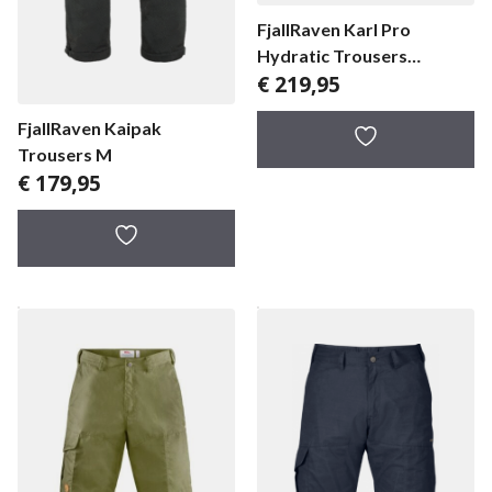
FjallRaven Karl Pro
Hydratic Trousers
€
219,95
herenbroek
FjallRaven Kaipak
Trousers M
€
179,95