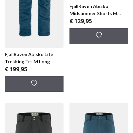
FjallRaven Abisko
Midsummer Shorts M
€
129,95
herenbroek
FjallRaven Abisko Lite
Trekking Trs M Long
€
199,95