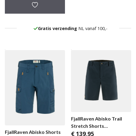
Gratis verzending
NL vanaf 100,-
FjallRaven Abisko Trail
Stretch Shorts
FjallRaven Abisko Shorts
€
139,95
herenbroek