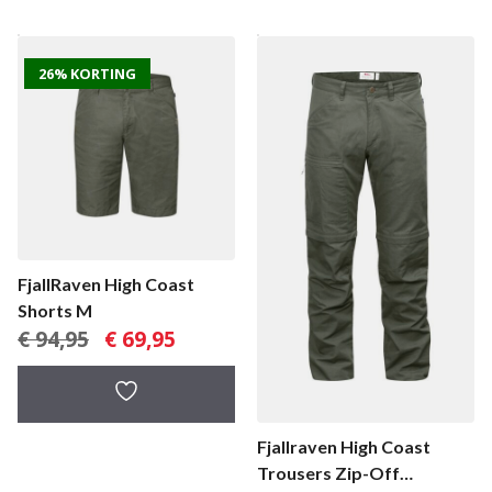
26% KORTING
FjallRaven High Coast
Shorts M
Oorspronkelijke
Huidige
€
94,95
€
69,95
prijs
prijs
was:
is:
€ 94,95.
€ 69,95.
Fjallraven High Coast
Trousers Zip-Off