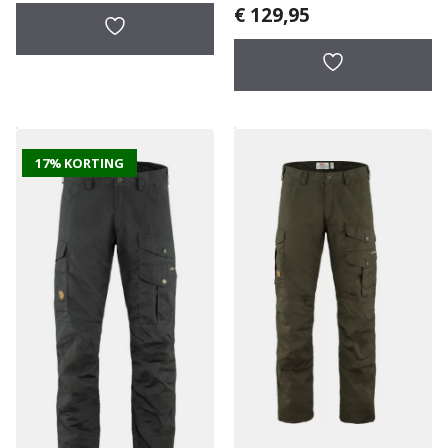
€
129,95
17% KORTING