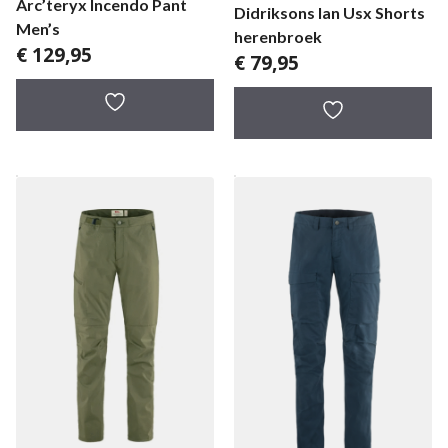
Arc’teryx Incendo Pant
Didriksons Ian Usx Shorts
Men’s
herenbroek
€
129,95
€
79,95