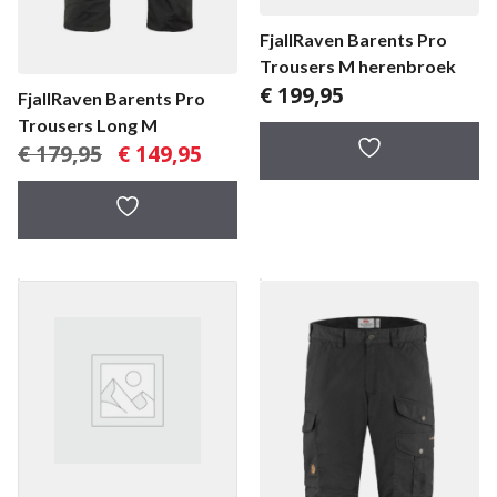
FjallRaven Barents Pro
Trousers M herenbroek
€
199,95
FjallRaven Barents Pro
Trousers Long M
Oorspronkelijke
Huidige
€
179,95
€
149,95
prijs
prijs
was:
is:
€ 179,95.
€ 149,95.