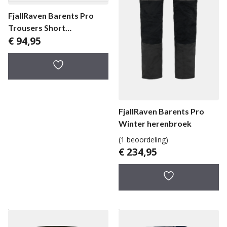
FjallRaven Barents Pro
Trousers Short
€
94,95
herenbroek
FjallRaven Barents Pro
Winter herenbroek
(1 beoordeling)
€
234,95