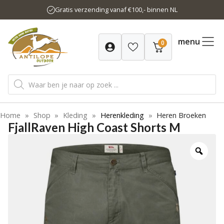
Ga
Gratis verzending vanaf €100,- binnen NL
naar
de
inhoud
menu
0
Producten
zoeken
Home
»
Shop
»
Kleding
»
Herenkleding
»
Heren Broeken
FjallRaven High Coast Shorts M
-26%