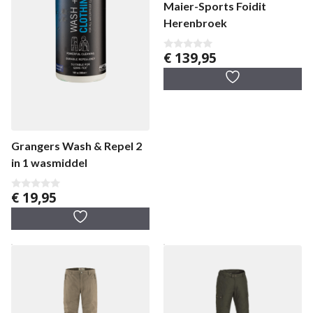
Maier-Sports Foidit
Herenbroek
€
139,95
0
v
a
n
5
Grangers Wash & Repel 2
in 1 wasmiddel
€
19,95
0
v
a
n
5