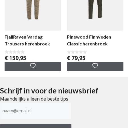
FjallRaven Vardag
Pinewood Finnveden
Trousers herenbroek
Classic herenbroek
€
159,95
€
79,95
0
0
v
v
a
a
n
n
5
5
Schrijf in voor de nieuwsbrief
Maandelijks alleen de beste tips
E-
mailadres
(Vereist)