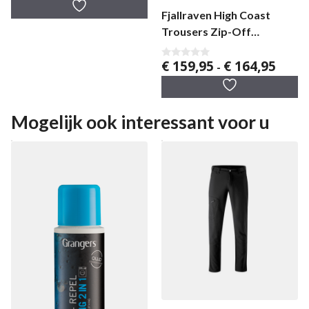
a
tot
n
Fjallraven High Coast
5
€ 114,95
Trousers Zip-Off
herenbroek
Prijskl
€
159,95
€
164,95
0
-
v
€ 159,
a
tot
n
5
€ 164,
Mogelijk ook interessant voor u