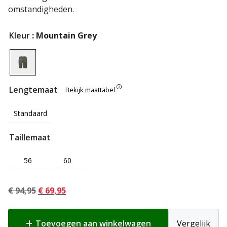
omstandigheden.
Kleur
: Mountain Grey
Lengtemaat
Bekijk maattabel
Standaard
Taillemaat
56
60
Oorspronkelijke
Huidige
€
94,95
€
69,95
prijs
prijs
was:
is:
Toevoegen aan winkelwagen
Vergelijk
€ 94,95.
€ 69,95.