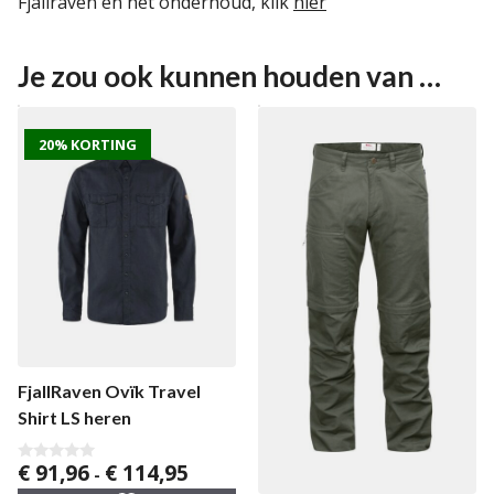
Fjällräven en het onderhoud, klik
hier
Je zou ook kunnen houden van …
20% KORTING
FjallRaven Ovïk Travel
Shirt LS heren
Prijsklasse:
€
91,96
€
114,95
0
-
v
€ 91,96