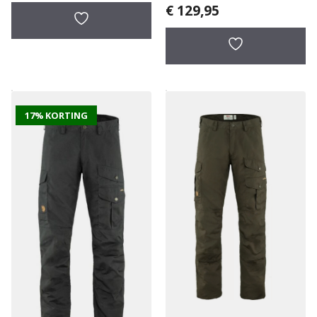
€
129,95
17% KORTING