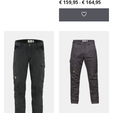
Prijskl
€
159,95
€
164,95
herenbroek
-
€ 159,
tot
€ 164,