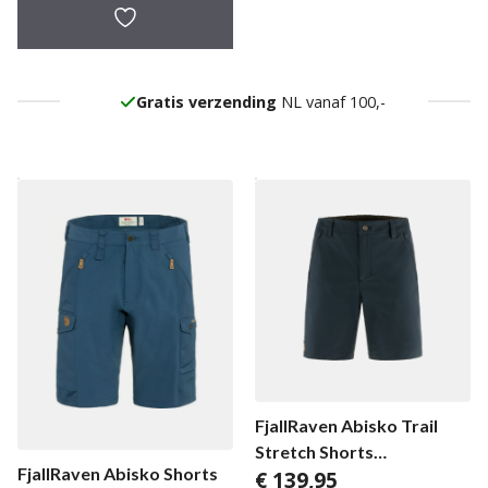
Gratis verzending
NL vanaf 100,-
FjallRaven Abisko Trail
Stretch Shorts
FjallRaven Abisko Shorts
€
139,95
herenbroek