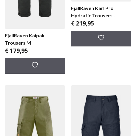
FjallRaven Karl Pro
Hydratic Trousers
€
219,95
herenbroek
FjallRaven Kaipak
Trousers M
€
179,95