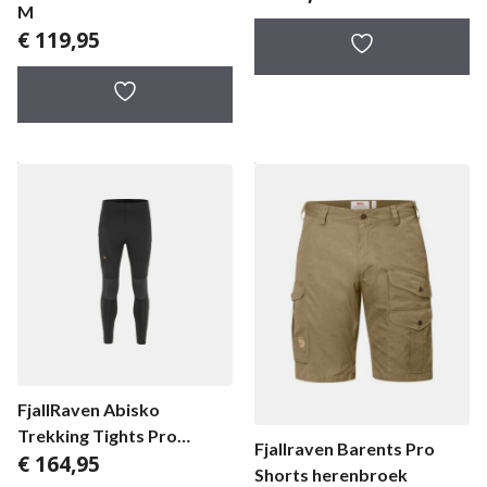
M
€
119,95
FjallRaven Abisko
Trekking Tights Pro
Fjallraven Barents Pro
€
164,95
herenlegging
Shorts herenbroek