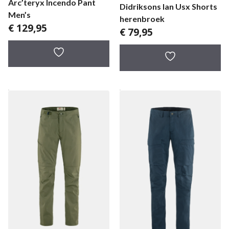
Arc’teryx Incendo Pant
Didriksons Ian Usx Shorts
Men’s
herenbroek
€
129,95
€
79,95