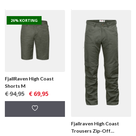
26% KORTING
FjallRaven High Coast
Shorts M
Oorspronkelijke
Huidige
€
94,95
€
69,95
prijs
prijs
was:
is:
€ 94,95.
€ 69,95.
Fjallraven High Coast
Trousers Zip-Off