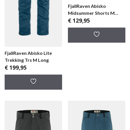
FjallRaven Abisko
Midsummer Shorts M
€
129,95
herenbroek
FjallRaven Abisko Lite
Trekking Trs M Long
€
199,95