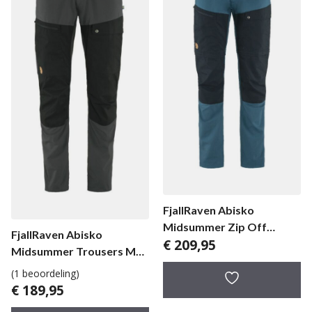
FjallRaven Abisko
Midsummer Zip Off
FjallRaven Abisko
€
209,95
Trousers herenbroek
Midsummer Trousers M
Long herenbroek
(1 beoordeling)
€
189,95