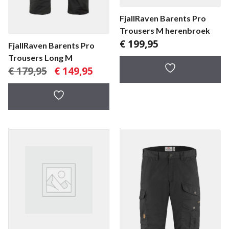
FjallRaven Barents Pro
Trousers M herenbroek
€
199,95
FjallRaven Barents Pro
Trousers Long M
Oorspronkelijke
Huidige
€
179,95
€
149,95
prijs
prijs
was:
is:
€ 179,95.
€ 149,95.