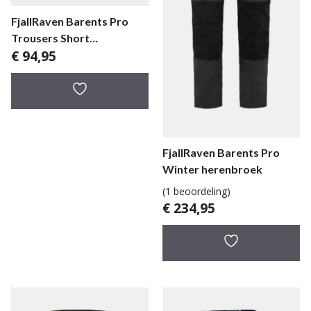
FjallRaven Barents Pro
Trousers Short
€
94,95
herenbroek
FjallRaven Barents Pro
Winter herenbroek
(1 beoordeling)
€
234,95