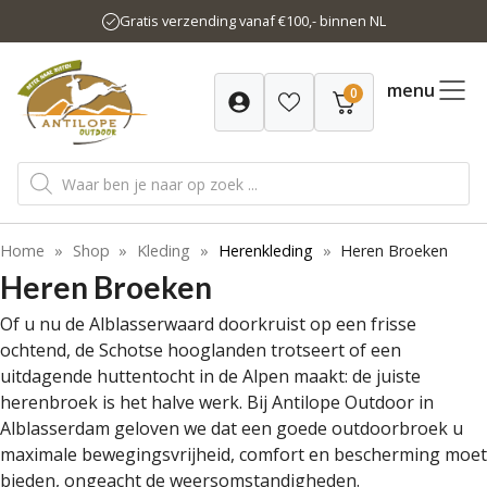
Ga
Gratis verzending vanaf €100,- binnen NL
naar
de
inhoud
menu
0
Producten
zoeken
Home
»
Shop
»
Kleding
»
Herenkleding
»
Heren Broeken
Heren Broeken
Of u nu de Alblasserwaard doorkruist op een frisse
ochtend, de Schotse hooglanden trotseert of een
uitdagende huttentocht in de Alpen maakt: de juiste
herenbroek is het halve werk. Bij Antilope Outdoor in
Alblasserdam geloven we dat een goede outdoorbroek u
maximale bewegingsvrijheid, comfort en bescherming moet
bieden, ongeacht de weersomstandigheden.