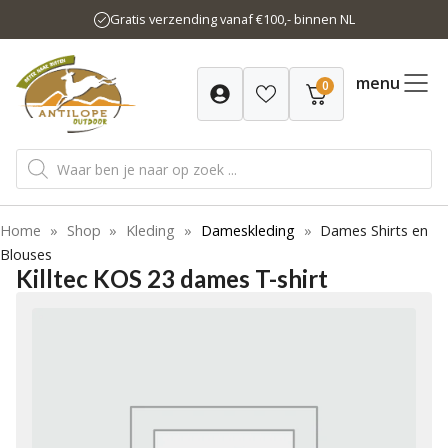
Ga
Gratis verzending vanaf €100,- binnen NL
naar
de
inhoud
menu
0
Producten
zoeken
Home
»
Shop
»
Kleding
»
Dameskleding
»
Dames Shirts en
Blouses
Killtec KOS 23 dames T-shirt