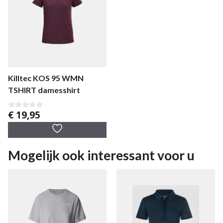
Killtec KOS 95 WMN
TSHIRT damesshirt
€
19,95
0
v
a
n
5
Mogelijk ook interessant voor u