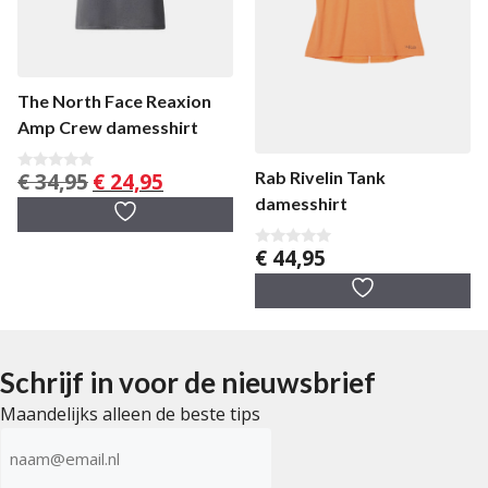
The North Face Reaxion
Amp Crew damesshirt
Oorspronkelijke
Huidige
€
34,95
€
24,95
Rab Rivelin Tank
0
v
prijs
prijs
damesshirt
a
was:
is:
n
5
€ 34,95.
€ 24,95.
€
44,95
0
v
a
n
5
Schrijf in voor de nieuwsbrief
Maandelijks alleen de beste tips
E-
mailadres