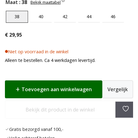
Maat
: 38
Bekijk maattabel
38
40
42
44
46
€
29,95
Niet op voorraad in de winkel
Alleen te bestellen. Ca 4 werkdagen levertijd.
Toevoegen aan winkelwagen
Vergelijk
Bekijk dit product in de winkel
Toev
aan
Gratis bezorgd vanaf 100,-
verla