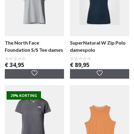
SuperNatural W Zip Polo
The North Face
damespolo
Foundation S/S Tee dames
€
89,95
€
34,95
0
0
v
v
a
a
n
n
5
5
29% KORTING