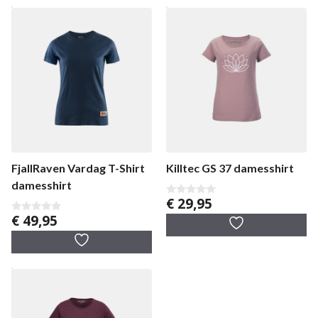
FjallRaven Vardag T-Shirt
Killtec GS 37 damesshirt
damesshirt
€
29,95
0
v
€
49,95
0
a
v
n
a
5
n
5