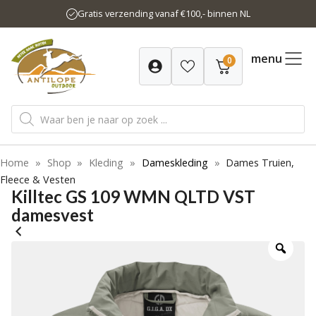
Ga
Gratis verzending vanaf €100,- binnen NL
naar
de
inhoud
menu
0
Producten
zoeken
Home
»
Shop
»
Kleding
»
Dameskleding
»
Dames Truien,
Fleece & Vesten
Killtec GS 109 WMN QLTD VST
damesvest