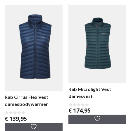
Rab Microlight Vest
damesvest
Rab Cirrus Flex Vest
damesbodywarmer
€
174,95
0
v
€
139,95
a
0
n
v
5
a
n