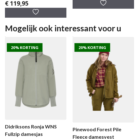
€
119,95
a
0
n
v
5
a
n
5
Mogelijk ook interessant voor u
20% KORTING
20% KORTING
Didriksons Ronja WNS
Pinewood Forest Pile
Fullzip damesjas
Fleece damesvest