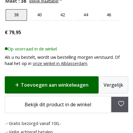
Maat
: 38
Bekijk maattabel
38
40
42
44
46
€
79,95
Op voorraad in de winkel
Als u nu bestelt, wordt uw bestelling morgen verstuurd. Of
haal het op in
onze winkel in Alblasserdam
.
Toevoegen aan winkelwagen
Vergelijk
Bekijk dit product in de winkel
Toev
aan
Gratis bezorgd vanaf 100,-
verla
Veilig achteraf betalen