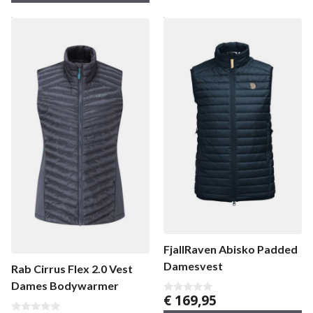
5
FjallRaven Abisko Padded
Damesvest
Rab Cirrus Flex 2.0 Vest
Dames Bodywarmer
€
169,95
0
v