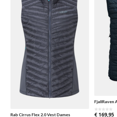
FjallRaven
€
169,95
Rab Cirrus Flex 2.0 Vest Dames
0