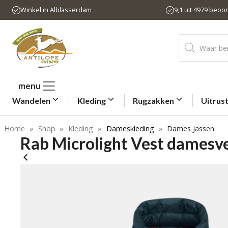
Ga
Winkel in Alblasserdam
9,1 uit 4979 beoo
naar
de
Producten
inhoud
zoeken
menu
Wandelen
Kleding
Rugzakken
Uitrus
Home
»
Shop
»
Kleding
»
Dameskleding
»
Dames Jassen
Rab Microlight Vest damesv