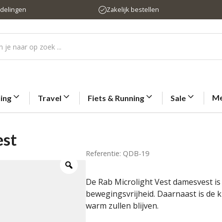
rdelingen
Zakelijk bestellen
Me
ting
Travel
Fiets & Running
Sale
est
Referentie: QDB-19
De Rab Microlight Vest damesvest is 
bewegingsvrijheid. Daarnaast is de
warm zullen blijven.