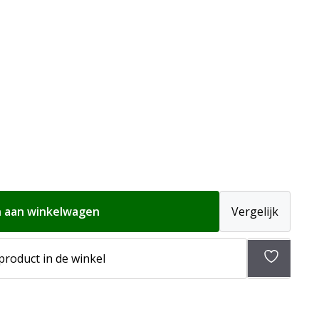
 aan winkelwagen
Vergelijk
 product in de winkel
Toevoeg
aan
verlangli