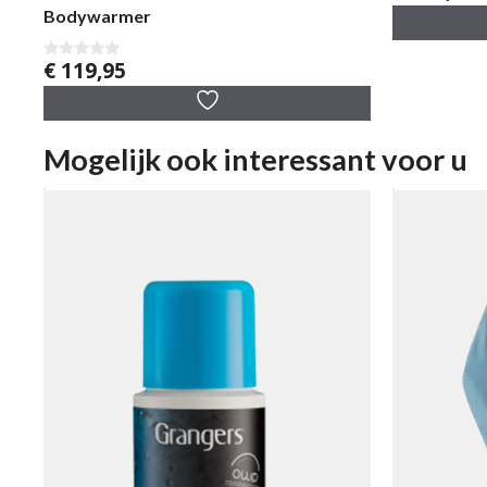
v
Bodywarmer
a
n
5
€
119,95
0
v
a
n
5
Mogelijk ook interessant voor u