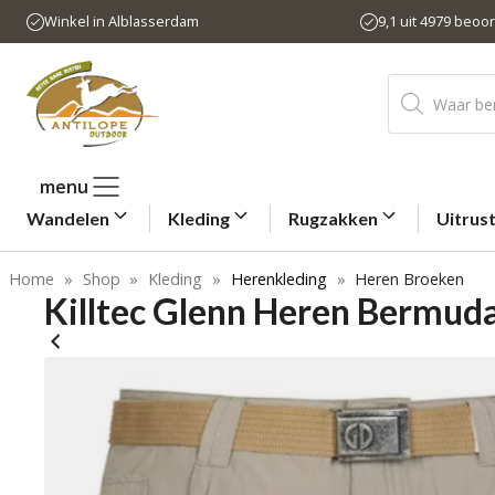
Ga
Winkel in Alblasserdam
9,1 uit 4979 beoo
naar
de
Producten
inhoud
zoeken
menu
Wandelen
Kleding
Rugzakken
Uitrus
Home
»
Shop
»
Kleding
»
Herenkleding
»
Heren Broeken
Killtec Glenn Heren Bermud