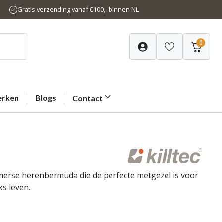
Gratis verzending vanaf €100,- binnen NL
0
rken
Blogs
Contact
omerse herenbermuda die de perfecte metgezel is voor
ks leven.