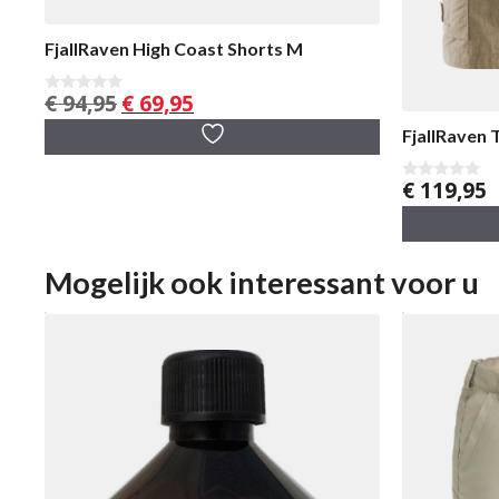
FjallRaven High Coast Shorts M
Oorspronkelijke
Huidige
€
94,95
€
69,95
0
v
prijs
prijs
a
FjallRaven 
was:
is:
n
5
€ 94,95.
€ 69,95.
€
119,95
0
v
a
n
5
Mogelijk ook interessant voor u