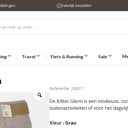
rdelingen
Zakelijk bestellen
Me
ting
Travel
Fiets & Running
Sale
a
Referentie: 29027
De Killtec Glenn is een modieuze, z
buitenactiviteiten of voor het dagelij
Kleur
: Grau