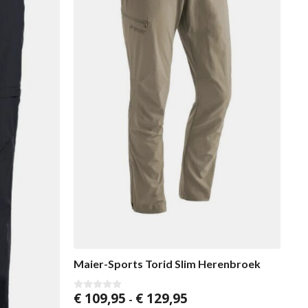
Maier-Sports Torid Slim Herenbroek
Prijsklasse:
€
109,95
€
129,95
0
-
v