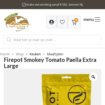
Ga
Gratis verzending vanaf €100,- binnen NL
naar
de
inhoud
menu
0
Producten
zoeken
Home
»
Shop
»
Keuken
»
Maaltijden
Firepot Smokey Tomato Paella Extra
Large