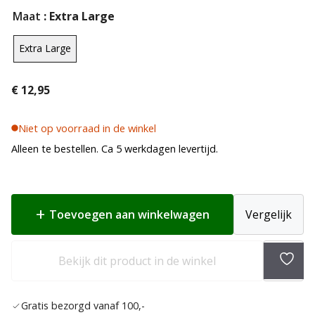
Maat
: Extra Large
Extra Large
€
12,95
Niet op voorraad in de winkel
Alleen te bestellen. Ca 5 werkdagen levertijd.
Toevoegen aan winkelwagen
Vergelijk
Bekijk dit product in de winkel
Toev
aan
Gratis bezorgd vanaf 100,-
verla