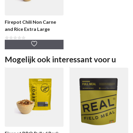
Firepot Chili Non Carne
and Rice Extra Large
0
v
a
n
Mogelijk ook interessant voor u
5