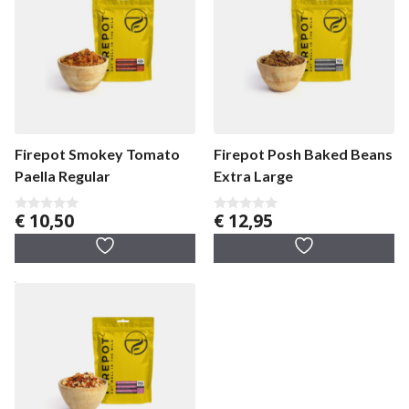
Firepot Smokey Tomato
Firepot Posh Baked Beans
Paella Regular
Extra Large
€
10,50
€
12,95
0
0
v
v
a
a
n
n
5
5