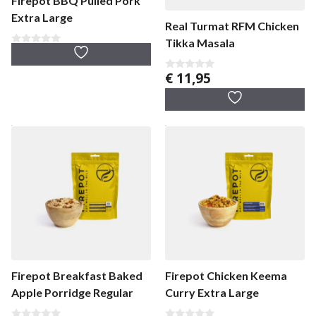
Firepot BBQ Pulled Pork
Extra Large
Real Turmat RFM Chicken
Tikka Masala
0
v
a
€
11,95
0
n
v
5
a
n
5
Firepot Breakfast Baked
Firepot Chicken Keema
Apple Porridge Regular
Curry Extra Large