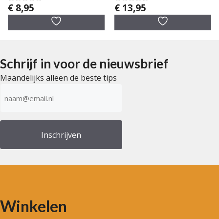
€
8,95
€
13,95
0
0
v
v
a
a
n
n
5
5
Schrijf in voor de nieuwsbrief
Maandelijks alleen de beste tips
E-
mailadres
(Vereist)
Winkelen