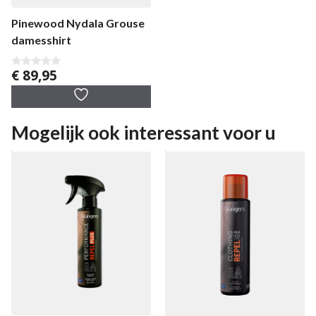
Pinewood Nydala Grouse
damesshirt
€
89,95
0
v
a
n
5
Mogelijk ook interessant voor u