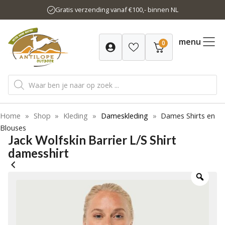
Ga
Gratis verzending vanaf €100,- binnen NL
naar
de
inhoud
menu
0
Producten
zoeken
Home
»
Shop
»
Kleding
»
Dameskleding
»
Dames Shirts en
Blouses
Jack Wolfskin Barrier L/S Shirt
damesshirt
-20%