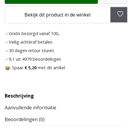
Bekijk dit product in de winkel
Toev
aan
Gratis bezorgd vanaf 100,-
verla
Veilig achteraf betalen
30 dagen retour sturen
9,1 uit 4979 beoordelingen
Spaar
€ 5,20
met dit artikel
Beschrijving
Aanvullende informatie
Beoordelingen (0)