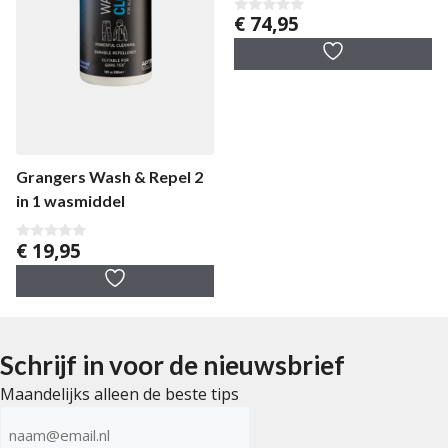
€
74,95
0
v
a
n
5
Grangers Wash & Repel 2
in 1 wasmiddel
€
19,95
0
v
a
n
5
Schrijf in voor de nieuwsbrief
Maandelijks alleen de beste tips
E-
mailadres