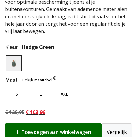
voor optimale bescherming tijdens al je
buitenavonturen. Gemaakt van ademende materialen
en met een stijlvolle kraag, is dit shirt ideaal voor het
hele jaar door en zorgt het voor een regular fit die je
vrij laat bewegen.
Kleur
: Hedge Green
Maat
Bekijk maattabel
S
L
XXL
Oorspronkelijke
Huidige
€
129,95
€
103,96
prijs
prijs
was:
is:
Toevoegen aan winkelwagen
Vergelijk
€ 129,95.
€ 103,96.