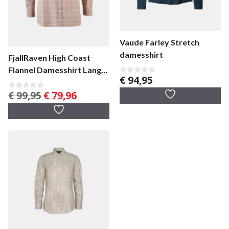
Vaude Farley Stretch
damesshirt
FjallRaven High Coast
Flannel Damesshirt Lange
€
94,95
0
Mouw
v
Oorspronkelijke
Huidige
€
99,95
€
79,96
a
0
n
v
prijs
prijs
5
a
was:
is:
n
5
€ 99,95.
€ 79,96.