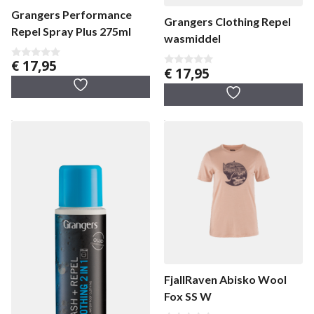
Grangers Performance
Grangers Clothing Repel
Repel Spray Plus 275ml
wasmiddel
€
17,95
0
€
17,95
0
v
v
a
a
n
n
5
5
FjallRaven Abisko Wool
Fox SS W