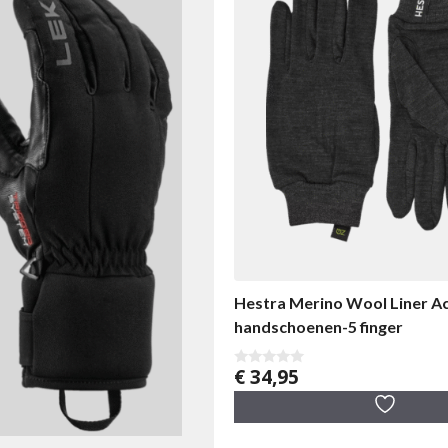
Hestra Merino Wool Liner Ac
handschoenen-5 finger
€
34,95
0
v
a
n
5