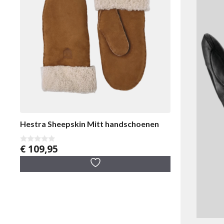
Hestra Sheepskin Mitt handschoenen
€
109,95
0
v
a
n
5