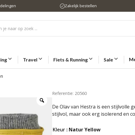
rdelingen
Zakelijk bestellen
Me
ting
Travel
Fiets & Running
Sale
en
Referentie: 20560
De Olav van Hestra is een stijlvolle
stijlvol, maar ook erg isolerend en c
Kleur
: Natur Yellow