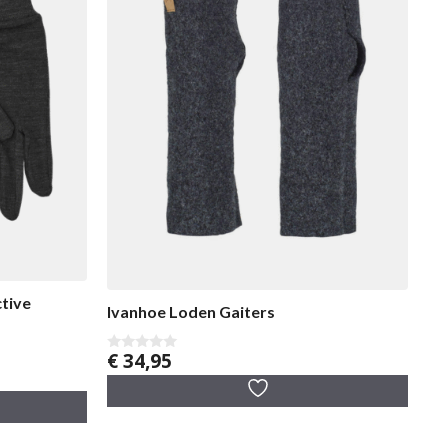
tive
Ivanhoe Loden Gaiters
€
34,95
0
v
a
n
5