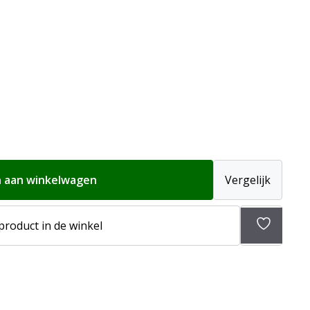
 aan winkelwagen
Vergelijk
 product in de winkel
Toevoeg
aan
verlangli