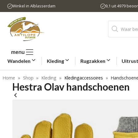
Ga
Winkel in Alblasserdam
9,1 uit 4979 beoo
naar
de
Producten
inhoud
zoeken
menu
Wandelen
Kleding
Rugzakken
Uitrus
Home
»
Shop
»
Kleding
»
Kledingaccessoires
»
Handschoen
Hestra Olav handschoenen