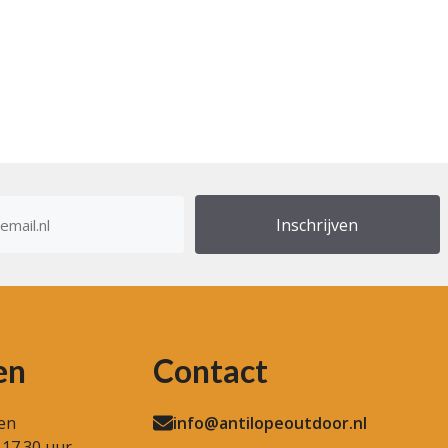
res
en
Contact
en
info@antilopeoutdoor.nl
 17.30 uur