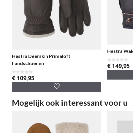
Hestra Wa
Hestra Deerskin Primaloft
handschoenen
€
149,95
0
v
a
€
109,95
n
0
5
v
a
n
5
Mogelijk ook interessant voor u