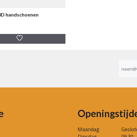
 3D handschoenen
E-
mailad
(Vereist)
e
Openingstijd
Maandag
Geslot
Dinsdag
09.30 -