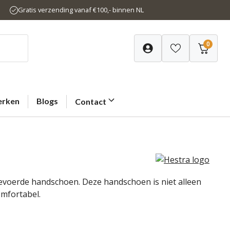
Gratis verzending vanaf €100,- binnen NL
0
rken
Blogs
Contact
 gevoerde handschoen. Deze handschoen is niet alleen
omfortabel.