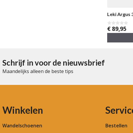
Leki Argus
€
89,95
0
v
a
n
5
Schrijf in voor de nieuwsbrief
Maandelijks alleen de beste tips
Winkelen
Servic
Wandelschoenen
Bestellen