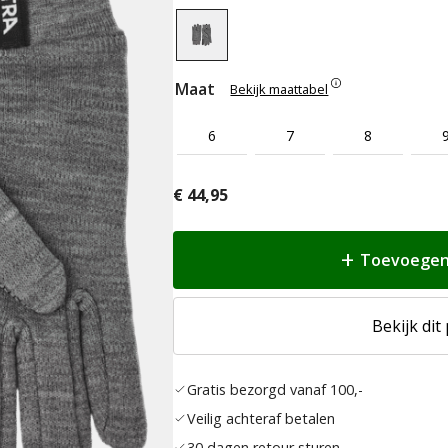
Maat
Bekijk maattabel
6
7
8
€
44,95
Toevoegen
Bekijk dit
Gratis bezorgd vanaf 100,-
Veilig achteraf betalen
30 dagen retour sturen