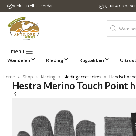
Ga
Winkel in Alblasserdam
9,1 uit 4979 beoo
naar
de
Producten
inhoud
zoeken
menu
Wandelen
Kleding
Rugzakken
Uitrus
Home
»
Shop
»
Kleding
»
Kledingaccessoires
»
Handschoen
Hestra Merino Touch Point 