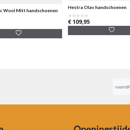
Hestra Olav handschoenen
ic Wool Mitt handschoenen
€
109,95
0
v
a
n
5
E-
mailad
(Vereist)
e
Openingstijd