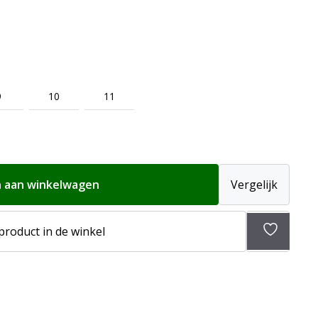
9
10
11
 aan winkelwagen
Vergelijk
 product in de winkel
Toevoeg
aan
verlangli