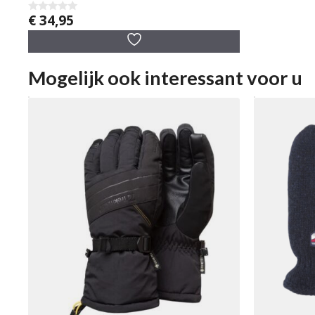
€
34,95
0
v
a
n
5
Mogelijk ook interessant voor u