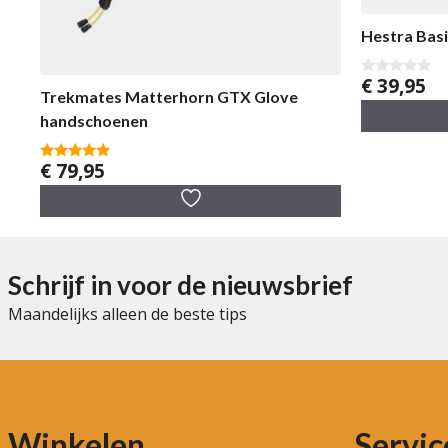
Hestra Bas
€
39,95
0
Trekmates Matterhorn GTX Glove
v
a
handschoenen
n
5
€
79,95
5.00
van 5
Schrijf in voor de nieuwsbrief
Maandelijks alleen de beste tips
Winkelen
Servic