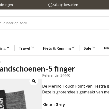
rdelingen
Zakelijk bestellen
Me
ting
Travel
Fiets & Running
Sale
en
handschoenen-5 finger
Referentie: 34440
De Merino Touch Point van Hestra is
Deze is grotendeels gemaakt van me
Kleur
: Grey