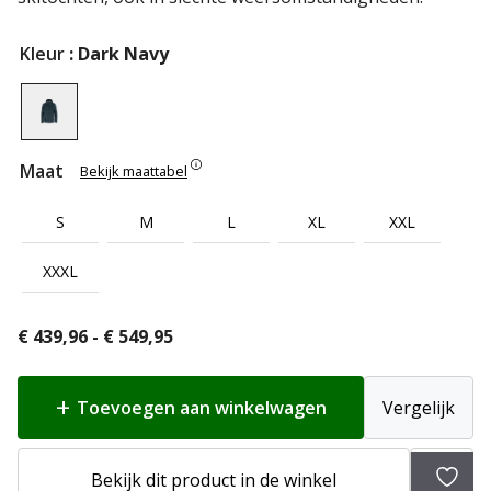
Kleur
: Dark Navy
Maat
Bekijk maattabel
S
M
L
XL
XXL
XXXL
Prijsklasse:
€
439,96
-
€
549,95
€ 439,96
tot
Toevoegen aan winkelwagen
Vergelijk
€ 549,95
Bekijk dit product in de winkel