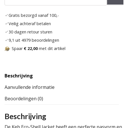
Toev
aan
Gratis bezorgd vanaf 100,-
verla
Veilig achteraf betalen
30 dagen retour sturen
9,1 uit 4979 beoordelingen
Spaar
€ 22,00
met dit artikel
Beschrijving
Aanvullende informatie
Beoordelingen (0)
Beschrijving
De Keb Eco-Shell Jacket heeft een perfecte pasvorm en