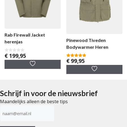
Rab Firewall Jacket
Pinewood Tiveden
herenjas
Bodywarmer Heren
€
199,95
0
€
99,95
v
5.00
a
van 5
n
5
Schrijf in voor de nieuwsbrief
Maandelijks alleen de beste tips
E-
mailadres
(Vereist)