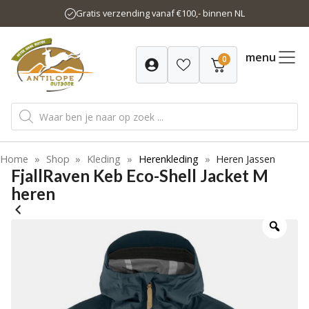
Ga
Gratis verzending vanaf €100,- binnen NL
naar
de
inhoud
menu
0
Producten
zoeken
Home
»
Shop
»
Kleding
»
Herenkleding
»
Heren Jassen
FjallRaven Keb Eco-Shell Jacket M
heren
-20%