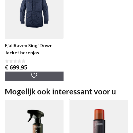
FjallRaven Singi Down
Jacket herenjas
€
699,95
0
v
a
n
5
Mogelijk ook interessant voor u