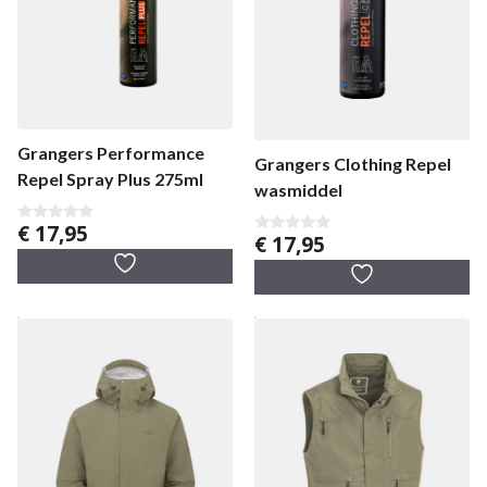
Grangers Performance
Grangers Clothing Repel
Repel Spray Plus 275ml
wasmiddel
€
17,95
0
€
17,95
0
v
v
a
a
n
n
5
5