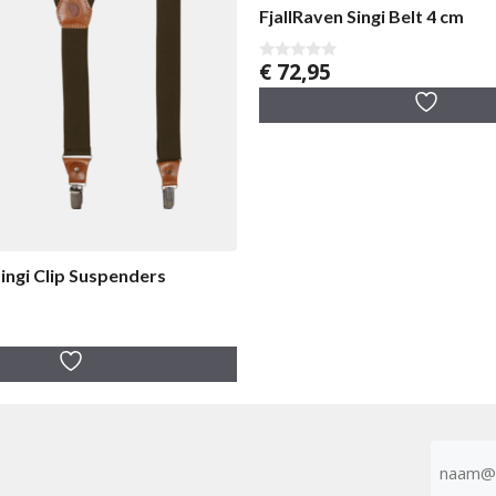
FjallRaven Singi Belt 4 cm
€
72,95
0
v
a
n
5
Singi Clip Suspenders
E-
mailad