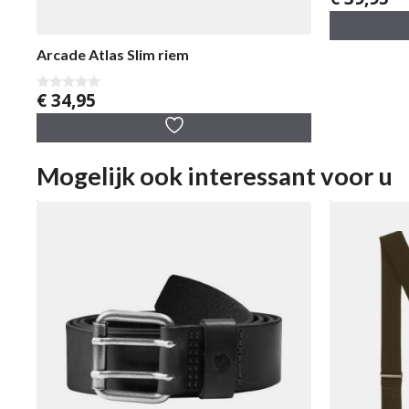
v
a
n
5
Arcade Atlas Slim riem
€
34,95
0
v
a
n
5
Mogelijk ook interessant voor u