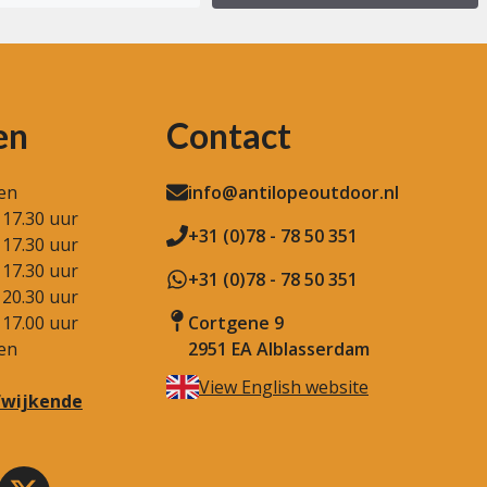
en
Contact
en
info@antilopeoutdoor.nl
 17.30 uur
+31 (0)78 - 78 50 351
 17.30 uur
 17.30 uur
+31 (0)78 - 78 50 351
 20.30 uur
 17.00 uur
Cortgene 9
en
2951 EA Alblasserdam
View English website
afwijkende