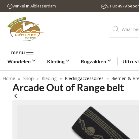
Ga
Winkel in Alblasserdam
9,1 uit 4979 beoo
naar
de
Producten
inhoud
zoeken
menu
Wandelen
Kleding
Rugzakken
Uitrus
Home
»
Shop
»
Kleding
»
Kledingaccessoires
»
Riemen & Bre
Arcade Out of Range belt