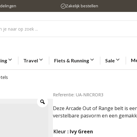
rdelingen
Zakelijk bestellen
Me
ting
Travel
Fiets & Running
Sale
tels
Referentie: UA-NRCROR3
Deze Arcade Out of Range belt is ee
verstelbare pasvorm en een gemakkel
Kleur
: Ivy Green