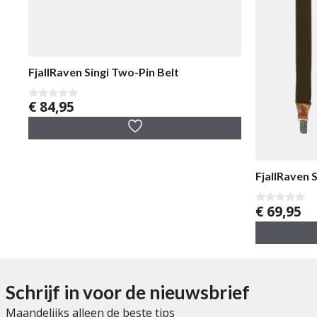
FjallRaven Singi Two-Pin Belt
€
84,95
0
v
a
n
5
FjallRaven 
€
69,95
0
v
a
n
5
Schrijf in voor de nieuwsbrief
Maandelijks alleen de beste tips