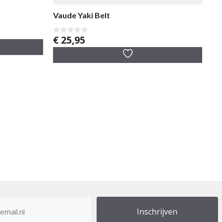
Vaude Yaki Belt
€
25,95
0
v
a
n
5
res