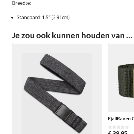
Breedte:
Standaard: 1,5″ (3.81cm)
Je zou ook kunnen houden van …
FjallRaven 
€
39,95
0