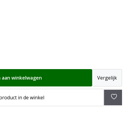
 aan winkelwagen
Vergelijk
 product in de winkel
Toevoeg
aan
verlangli