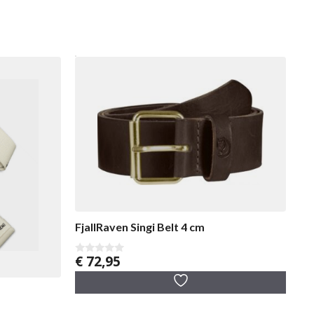
FjallRaven Singi Belt 4 cm
€
72,95
0
v
a
n
5