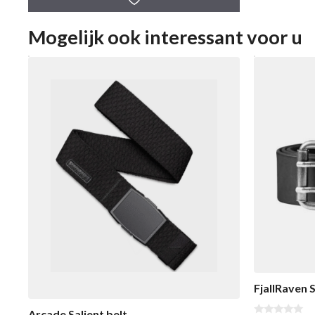
n
5
Mogelijk ook interessant voor u
FjallRaven 
Arcade Salient belt