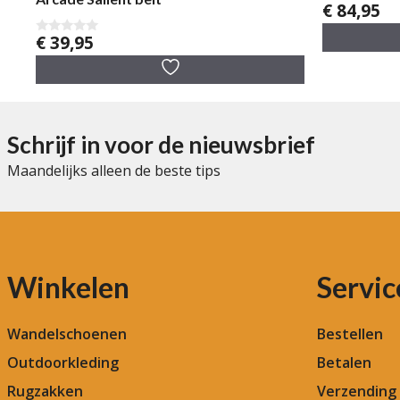
€
84,95
0
v
a
€
39,95
0
n
v
5
a
n
5
Schrijf in voor de nieuwsbrief
Maandelijks alleen de beste tips
Winkelen
Servic
Wandelschoenen
Bestellen
Outdoorkleding
Betalen
Rugzakken
Verzending