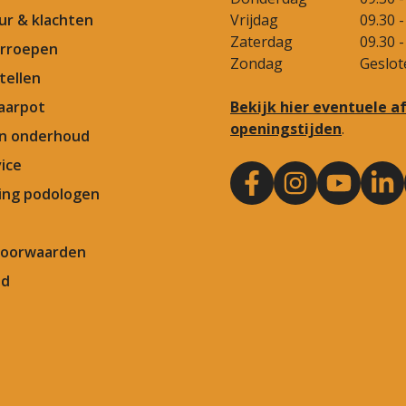
our & klachten
Vrijdag
09.30 -
Zaterdag
09.30 -
rroepen
Zondag
Geslot
tellen
aarpot
Bekijk hier eventuele 
openingstijden
.
en onderhoud
ice
ng podologen
Voorwaarden
id