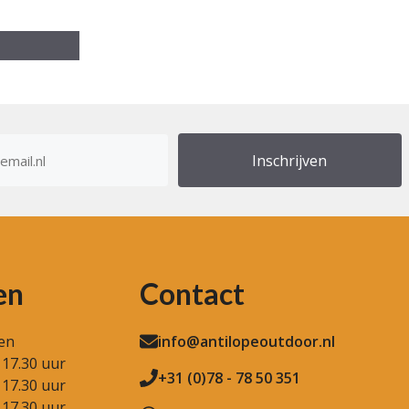
res
en
Contact
en
info@antilopeoutdoor.nl
 17.30 uur
+31 (0)78 - 78 50 351
 17.30 uur
 17.30 uur