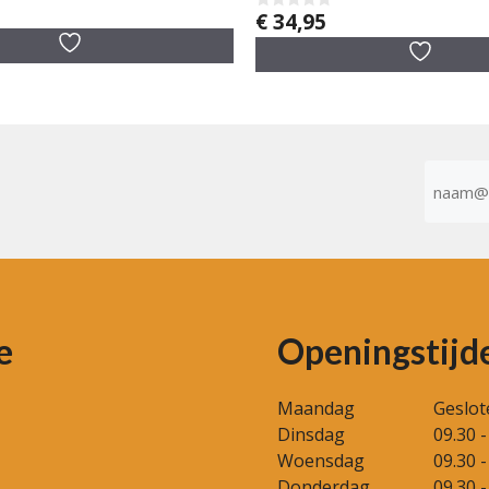
€
34,95
0
v
a
n
5
E-
mailad
(Vereist)
e
Openingstijd
Maandag
Geslot
Dinsdag
09.30 -
Woensdag
09.30 -
Donderdag
09.30 -