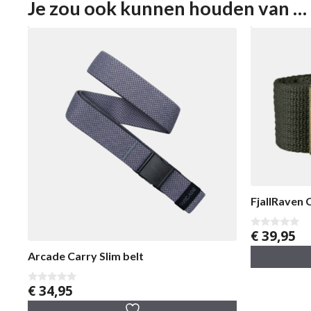
Je zou ook kunnen houden van …
FjallRaven 
€
39,95
0
v
a
Arcade Carry Slim belt
n
5
€
34,95
0
v
a