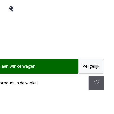
 aan winkelwagen
Vergelijk
 product in de winkel
Toevoeg
aan
verlangli