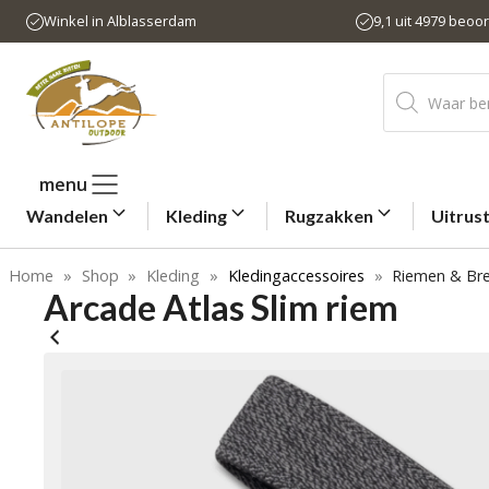
Ga
Winkel in Alblasserdam
9,1 uit 4979 beoo
naar
de
Producten
inhoud
zoeken
menu
Wandelen
Kleding
Rugzakken
Uitrus
Home
»
Shop
»
Kleding
»
Kledingaccessoires
»
Riemen & Bre
Arcade Atlas Slim riem